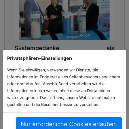
Systemgedanke als
Zukunftsstrategie
Privatsphären-Einstellungen
Seit Jahrzehnten prägt Funke Kunststoffe den
Wenn Sie einwilligen, verwenden wir Dienste, die
Kanalbau mit innovativen und nachhaltigen
Informationen im Endgerät eines Seitenbesuchers speichern
Systemlösungen. Dabei zählt das HS®-
oder dort abrufen. Anschließend verarbeiten wir die
Kanalrohrsystem seit über 30 Jahren z[...]
Informationen intern weiter, ohne diese an Drittanbieter
weiter zu geben. Das hilft uns, unsere Website optimal zu
03.07.2026, Lesezeit ca. 11 Minuten
gestalten und die Besucher besser zu verstehen.
wasser
Nur erforderliche Cookies erlauben