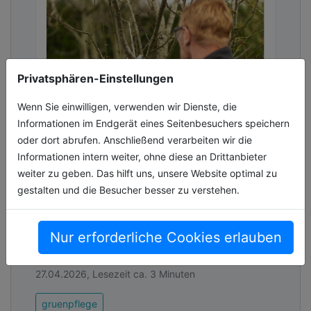
Privatsphären-Einstellungen
Wenn Sie einwilligen, verwenden wir Dienste, die
Informationen im Endgerät eines Seitenbesuchers speichern
oder dort abrufen. Anschließend verarbeiten wir die
Akku-Astschere für professionelle
Informationen intern weiter, ohne diese an Drittanbieter
Gartenpflege
weiter zu geben. Das hilft uns, unsere Website optimal zu
gestalten und die Besucher besser zu verstehen.
Neu im Bosch Professional 18V System: Zwei
Schnittbreiten (20/32 mm) für effizienteres
Schneiden dickerer Äste DC53-Stahlklinge
Nur erforderliche Cookies erlauben
überlegene Härte und Korrosi[...]
27.04.2026, Lesezeit ca. 3 Minuten
gruenpflege