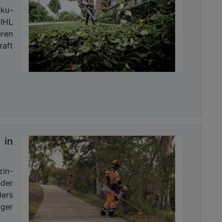
ku-
TIHL
ren
raft
in
zin-
der
ders
iger