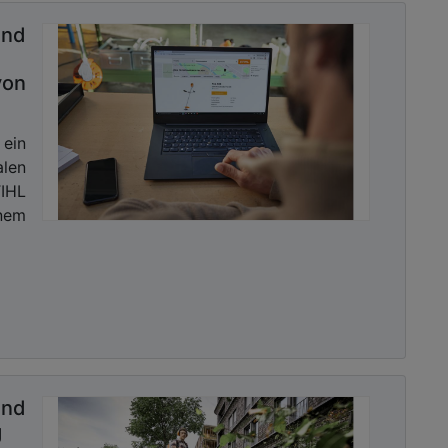
d
on
ein
len
IHL
nem
nd
g