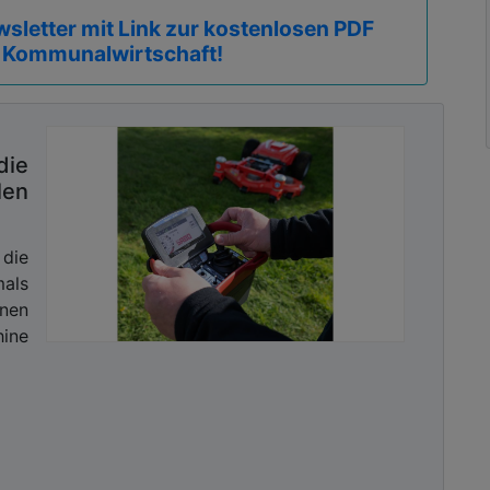
sletter mit Link zur kostenlosen PDF
 Kommunalwirtschaft!
die
len
 die
als
enen
ine