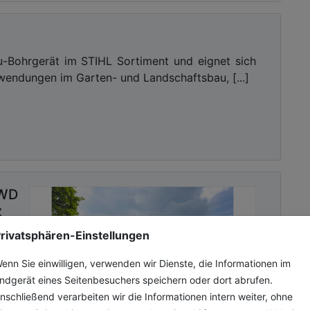
u-Bohrgerät im STIHL Sortiment und eignet sich
nwendungen im Garten- und Landschaftsbau, [...]
2WD
z
rivatsphären-Einstellungen
äher
 Die
enn Sie einwilligen, verwenden wir Dienste, die Informationen im
vom
ndgerät eines Seitenbesuchers speichern oder dort abrufen.
nden
nschließend verarbeiten wir die Informationen intern weiter, ohne