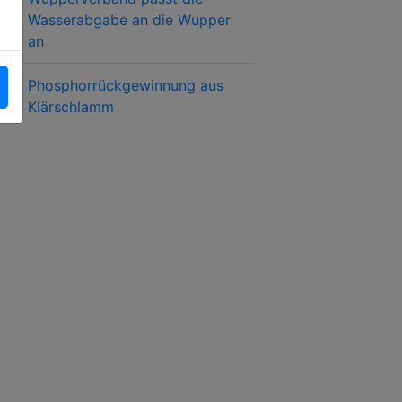
Wasserabgabe an die Wupper
an
Phosphorrückgewinnung aus
Klärschlamm