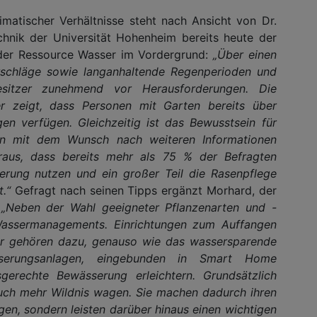
matischer Verhältnisse steht nach Ansicht von Dr.
chnik der Universität Hohenheim bereits heute der
er Ressource Wasser im Vordergrund:
„Über einen
rschläge sowie langanhaltende Regenperioden und
besitzer zunehmend vor Herausforderungen. Die
 zeigt, dass Personen mit Garten bereits über
en verfügen. Gleichzeitig ist das Bewusstsein für
en mit dem Wunsch nach weiteren Informationen
eraus, dass bereits mehr als 75 % der Befragten
ung nutzen und ein großer Teil die Rasenpflege
.“
Gefragt nach seinen Tipps ergänzt Morhard, der
:
„Neben der Wahl geeigneter Pflanzenarten und -
Wassermanagements. Einrichtungen zum Auffangen
r gehören dazu, genauso wie das wassersparende
sserungsanlagen, eingebunden in Smart Home
erechte Bewässerung erleichtern. Grundsätzlich
auch mehr Wildnis wagen. Sie machen dadurch ihren
ngen, sondern leisten darüber hinaus einen wichtigen