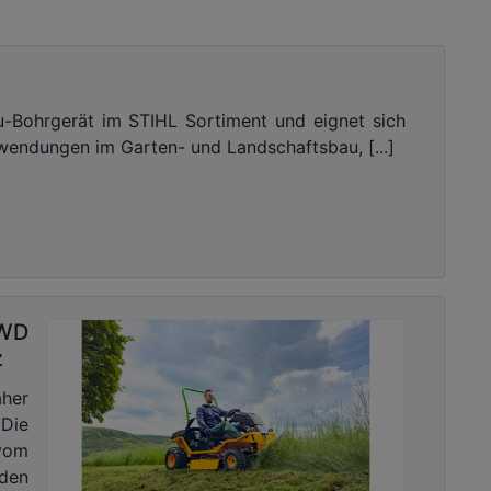
u-Bohrgerät im STIHL Sortiment und eignet sich
nwendungen im Garten- und Landschaftsbau, [...]
2WD
z
äher
 Die
vom
nden