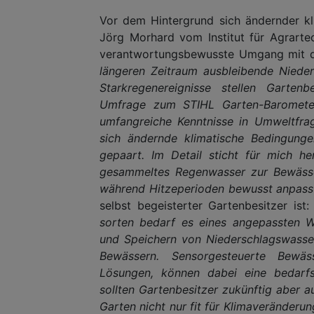
Vor dem Hintergrund sich ändernder kli
Jörg Morhard vom Institut für Agrarte
verantwortungsbewusste Umgang mit d
längeren Zeitraum ausbleibende Niede
Starkregenereignisse stellen Garten
Umfrage zum STIHL Garten-Barometer
umfangreiche Kenntnisse in Umweltfrag
sich ändernde klimatische Bedingung
gepaart. Im Detail sticht für mich h
gesammeltes Regenwasser zur Bewässer
während Hitzeperioden bewusst anpasst
selbst begeisterter Gartenbesitzer ist
sorten bedarf es eines angepassten 
und Speichern von Niederschlagswasse
Bewässern. Sensorgesteuerte Bewä
Lösungen, können dabei eine bedarfsg
sollten Gartenbesitzer zukünftig aber 
Garten nicht nur fit für Klimaveränderu