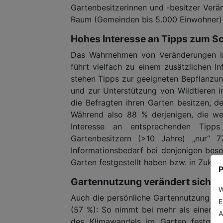
Gartenbesitzerinnen und -besitzer Ver
Raum (Gemeinden bis 5.000 Einwohner) 
Hohes Interesse an Tipps zum S
Das Wahrnehmen von Veränderungen i
führt vielfach zu einem zusätzlichen I
stehen Tipps zur geeigneten Bepflanzun
und zur Unterstützung von Wildtieren im
die Befragten ihren Garten besitzen, de
Während also 88 % derjenigen, die we
Interesse an entsprechenden Tipp
Gartenbesitzern (>10 Jahre) „nur“ 
Informationsbedarf bei denjenigen beso
Garten festgestellt haben bzw. in Zukun
P
Gartennutzung verändert sich
W
Auch die persönliche Gartennutzung wi
E
(57 %): So nimmt bei mehr als einem Dr
A
des Klimawandels im Garten festgeste