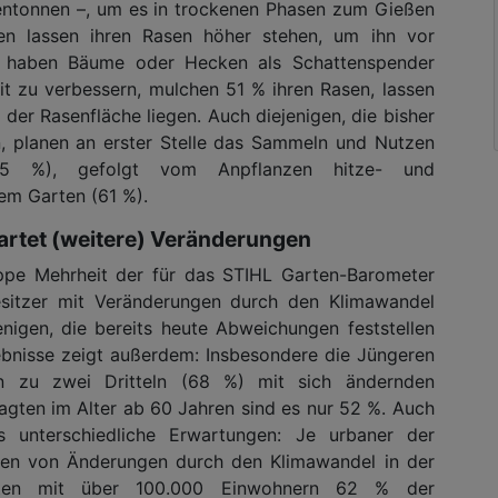
entonnen –, um es in trockenen Phasen zum Gießen
n lassen ihren Rasen höher stehen, um ihn vor
 haben Bäume oder Hecken als Schattenspender
t zu verbessern, mulchen 51 % ihren Rasen, lassen
 der Rasenfläche liegen. Auch diejenigen, die bisher
, planen an erster Stelle das Sammeln und Nutzen
5 %), gefolgt vom Anpflanzen hitze- und
rem Garten (61 %).
artet (weitere) Veränderungen
appe Mehrheit der für das STIHL Garten-Barometer
esitzer mit Veränderungen durch den Klimawandel
enigen, die bereits heute Abweichungen feststellen
gebnisse zeigt außerdem: Insbesondere die Jüngeren
 zu zwei Dritteln (68 %) mit sich ändernden
agten im Alter ab 60 Jahren sind es nur 52 %. Auch
es unterschiedliche Erwartungen: Je urbaner der
ten von Änderungen durch den Klimawandel in der
dten mit über 100.000 Einwohnern 62 % der