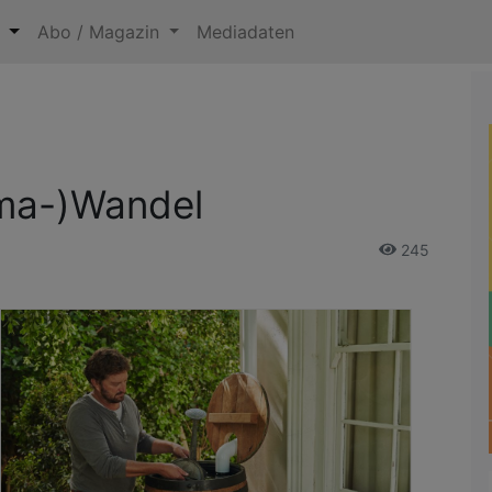
n
Abo / Magazin
Mediadaten
ima-)Wandel
245