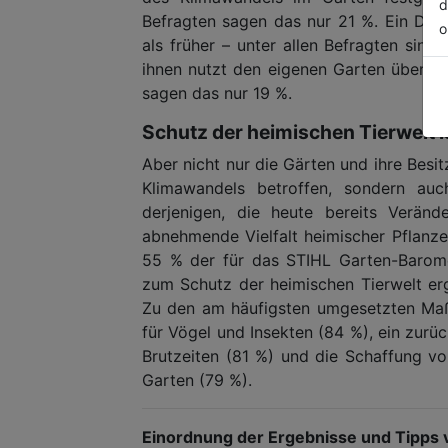
d
Befragten sagen das nur 21 %. Ein Drit
o
als früher – unter allen Befragten sind
ihnen nutzt den eigenen Garten über ei
sagen das nur 19 %.
Schutz der heimischen Tierwelt i
Aber nicht nur die Gärten und ihre Besi
Klimawandels betroffen, sondern auc
derjenigen, die heute bereits Veränd
abnehmende Vielfalt heimischer Pflanzen
55 % der für das STIHL Garten-Barom
zum Schutz der heimischen Tierwelt ergr
Zu den am häufigsten umgesetzten Maß
für Vögel und Insekten (84 %), ein zur
Brutzeiten (81 %) und die Schaffung v
Garten (79 %).
Einordnung der Ergebnisse und Tipps 