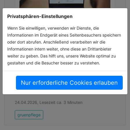
Privatsphären-Einstellungen
Wenn Sie einwilligen, verwenden wir Dienste, die
Informationen im Endgerät eines Seitenbesuchers speichern
oder dort abrufen. Anschließend verarbeiten wir die
Marken- und
Informationen intern weiter, ohne diese an Drittanbieter
technologieübergreifende
weiter zu geben. Das hilft uns, unsere Website optimal zu
Erfassung von Maschinenlaufzeiten
gestalten und die Besucher besser zu verstehen.
Der STIHL Smart Connector ist ein zentrales
Element des digitalen Flottenmanagement-
Nur erforderliche Cookies erlauben
Systems STIHL connected. Der Sensor mit
einem Durchmesser von knapp fünf Zen[...]
24.04.2026, Lesezeit ca. 3 Minuten
gruenpflege