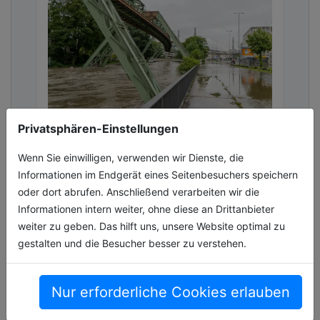
Privatsphären-Einstellungen
Resilienz stärken: Projekte für
Wenn Sie einwilligen, verwenden wir Dienste, die
Extreme von Dürre bis Hochwasser
Informationen im Endgerät eines Seitenbesuchers speichern
Nach einer Frühjahrsdürre in 2025 ist bislang
oder dort abrufen. Anschließend verarbeiten wir die
auch das Wasserwirtschaftsjahr 2026 viel zu
Informationen intern weiter, ohne diese an Drittanbieter
trocken. Dem gegenüber stehen
weiter zu geben. Das hilft uns, unsere Website optimal zu
Starkregenereignisse und allen voran das[...]
gestalten und die Besucher besser zu verstehen.
07.07.2026, Lesezeit ca. 7 Minuten
Nur erforderliche Cookies erlauben
energie