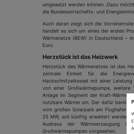
umgesetzt werden können. Dazu möchte i
die Bundeswirtschafts- und Energieminis
Auch daran zeigt sich die Vorreiterro
handelt es sich um eines der ersten Pro
Wärmenetze (BEW) in Deutschland – mi
Euro.
Herzstück ist das Heizwerk
Herzstück des Wärmenetzes ist das Hei
zentrale Einheit für die Energi
Hackschnitzelkessel mit einer Leistu
von einer Großwärmepumpe, weitere 
Anlage im Segment der Kraft-Wärme-Ko
P
nutzbare Wärme um. Der dafür benötigt
vom großen Solarpark am Flughafen Mem
W
25 MW, soll künftig erweitert werden u
E
Ausbaus der Wärmeerzeugung im H
A
Großwärmepumpen vorgesehen.