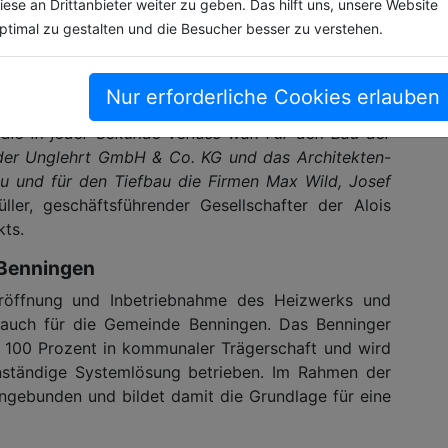
iese an Drittanbieter weiter zu geben. Das hilft uns, unsere Website
ptimal zu gestalten und die Besucher besser zu verstehen.
nen zwei Jahren wirklich Herausragendes geleistet.
, was wir erreicht haben. Mein Dank gilt nicht nur
Nur erforderliche Cookies erlauben
n AG und der Alois Müller GmbH, sondern auch
 die in jeder Sekunde Verlass war. Für den Bau der
n der Unglehrt GmbH & Co. KG und das Architekten-
 und für den Tiefbau die Firmen Max Wild, Josef
ller, geschäftsführender Gesellschafter der Alois
kts.
 Benningen
Eröffnung und Inbetriebnahme des Heizwerks und
 auch für die Gemeinde Benningen. Das Benninger
u 100 Prozent in kommunaler Trägerschaft und wird
ständige Systemlösung betrieben. Im Rahmen der
ngebunden und bildet damit die Grundlage für eine