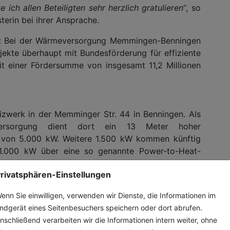
ch allen Beteiligten sehr herzlich gratulieren“
, so
terin bei ihrer Ansprache.
lle: Bei der Wärmeversorgung Memmingen-Benningen
jekte überhaupt mit Bundesförderung für effiziente
t einer Fördersumme von insgesamt 11,2 Millionen
zwerk in der Memminger Str. 44 in Benningen. Als
eversorgung dient dort ein 13 Meter hoher
ng von 5.000 kW. Weitere 1.500 kW kommen künftig
1.000 kW über eine so genannte Power-to-Heat-
pplung. Ein Elektrokessel wandelt dabei Strom in
rivatsphären-Einstellungen
e Strom wird regenerativ erzeugt, er kommt direkt
mingen. Dieser hat aktuell eine Leistung von ca.
enn Sie einwilligen, verwenden wir Dienste, die Informationen im
nd Batteriespeicher erhalten. Im Zuge des weiteren
ndgerät eines Seitenbesuchers speichern oder dort abrufen.
eizwerk ist die Installation von weiteren
nschließend verarbeiten wir die Informationen intern weiter, ohne