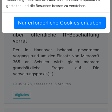
gestalten und die Besucher besser zu verstehen.
Lizenz zum Stillstand: Was der
Nur erforderliche Cookies erlauben
Hannoveraner Datenschutz-Patzer
über öffentliche IT-Beschaffung
verrät
Der in Hannover bekannt gewordene
Vorgang rund um den Einsatz von Microsoft
365 an Schulen wirft gleich mehrere
grundsätzliche Fragen auf. Die
Verwaltungspraxis[...]
19.05.2026, Lesezeit ca. 5 Minuten
digitales