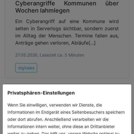
Cyberangriffe Kommunen über
Wochen lahmlegen
Ein Cyberangriff auf eine Kommune wird
selten in Serverlogs sichtbar, sondern zuerst
im Alltag der Menschen. Termine fallen aus,
Anträge gehen verloren, Abläufe[...]
27.05.2026, Lesezeit ca. 5 Minuten
digitales
Privatsphären-Einstellungen
Wenn Sie einwilligen, verwenden wir Dienste, die
Informationen im Endgerät eines Seitenbesuchers speichern
oder dort abrufen. Anschließend verarbeiten wir die
Informationen intern weiter, ohne diese an Drittanbieter
weiter zu geben. Das hilft uns, unsere Website optimal zu