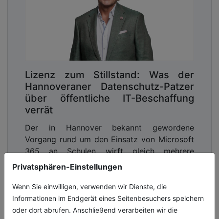
Lizenz zum Stillstand: Was der
Hannoveraner Datenschutz-Patzer
über öffentliche IT-Beschaffung
verrät
Der in Hannover bekannt gewordene
Vorgang rund um den Einsatz von Microsoft
365 an Schulen wirft gleich mehrere
grundsätzliche Fragen auf. Die
Privatsphären-Einstellungen
Verwaltungspraxis[...]
Wenn Sie einwilligen, verwenden wir Dienste, die
19.05.2026, Lesezeit ca. 5 Minuten
Informationen im Endgerät eines Seitenbesuchers speichern
oder dort abrufen. Anschließend verarbeiten wir die
digitales