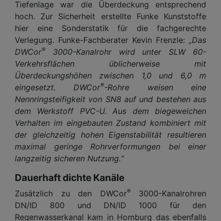
Tiefenlage war die Überdeckung entsprechend
hoch. Zur Sicherheit erstellte Funke Kunststoffe
hier eine Sonderstatik für die fachgerechte
Verlegung. Funke-Fachberater Kevin Frenzle:
„Das
®
DWCor
3000-Kanalrohr wird unter SLW 60-
Verkehrsflächen üblicherweise mit
Überdeckungshöhen zwischen 1,0 und 6,0 m
®
eingesetzt. DWCor
-Rohre weisen eine
Nennringsteifigkeit von SN8 auf und bestehen aus
dem Werkstoff PVC-U. Aus dem biegeweichen
Verhalten im eingebauten Zustand kombiniert mit
der gleichzeitig hohen Eigenstabilität resultieren
maximal geringe Rohrverformungen bei einer
langzeitig sicheren Nutzung.“
Dauerhaft dichte Kanäle
®
Zusätzlich zu den DWCor
3000-Kanalrohren
DN/ID 800 und DN/ID 1000 für den
Regenwasserkanal kam in Homburg das ebenfalls