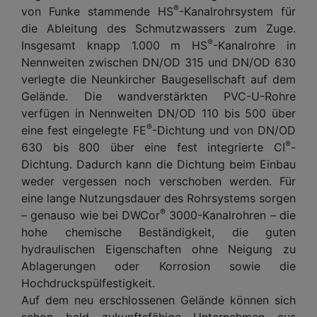
®
von Funke stammende HS
-Kanalrohrsystem für
die Ableitung des Schmutzwassers zum Zuge.
®
Insgesamt knapp 1.000 m HS
-Kanalrohre in
Nennweiten zwischen DN/OD 315 und DN/OD 630
verlegte die Neunkircher Baugesellschaft auf dem
Gelände. Die wandverstärkten PVC-U-Rohre
verfügen in Nennweiten DN/OD 110 bis 500 über
®
eine fest eingelegte FE
-Dichtung und von DN/OD
®
630 bis 800 über eine fest integrierte CI
-
Dichtung. Dadurch kann die Dichtung beim Einbau
weder vergessen noch verschoben werden. Für
eine lange Nutzungsdauer des Rohrsystems sorgen
®
– genauso wie bei DWCor
3000-Kanalrohren – die
hohe chemische Beständigkeit, die guten
hydraulischen Eigenschaften ohne Neigung zu
Ablagerungen oder Korrosion sowie die
Hochdruckspülfestigkeit.
Auf dem neu erschlossenen Gelände können sich
schon bald zukunftsfähige Unternehmen aus