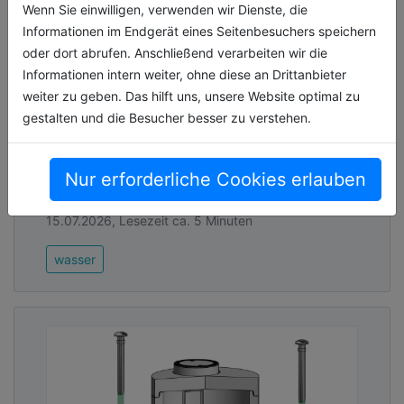
Wenn Sie einwilligen, verwenden wir Dienste, die
Informationen im Endgerät eines Seitenbesuchers speichern
Maßgefertigtes Schachtsystem in
oder dort abrufen. Anschließend verarbeiten wir die
Großdimension
Informationen intern weiter, ohne diese an Drittanbieter
Das stark geschädigte Bestandsbauwerk und
weiter zu geben. Das hilft uns, unsere Website optimal zu
der sensible Standort in Gewässernähe
gestalten und die Besucher besser zu verstehen.
machten die Sanierung eines
großdimensionierten Abwasserschachts im
Nur erforderliche Cookies erlauben
nordrhein-we[...]
15.07.2026, Lesezeit ca. 5 Minuten
wasser