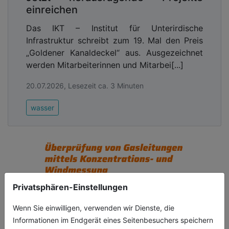
einreichen
Das IKT – Institut für Unterirdische
Infrastruktur schreibt zum 19. Mal den Preis
„Goldener Kanaldeckel“ aus. Ausgezeichnet
werden Mitarbeiterinnen und Mitarbei[...]
20.07.2026, Lesezeit ca. 3 Minuten
wasser
Privatsphären-Einstellungen
Wenn Sie einwilligen, verwenden wir Dienste, die
Informationen im Endgerät eines Seitenbesuchers speichern