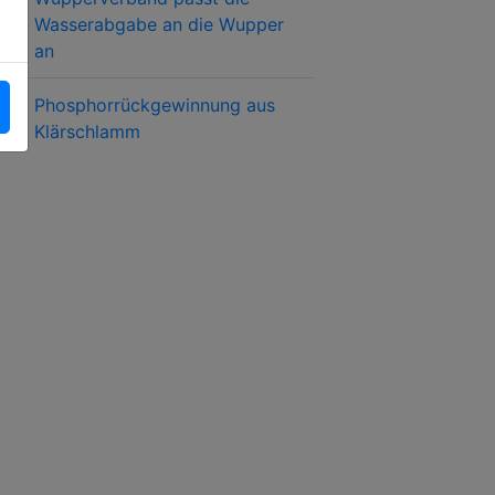
Wasserabgabe an die Wupper
an
Phosphorrückgewinnung aus
Klärschlamm