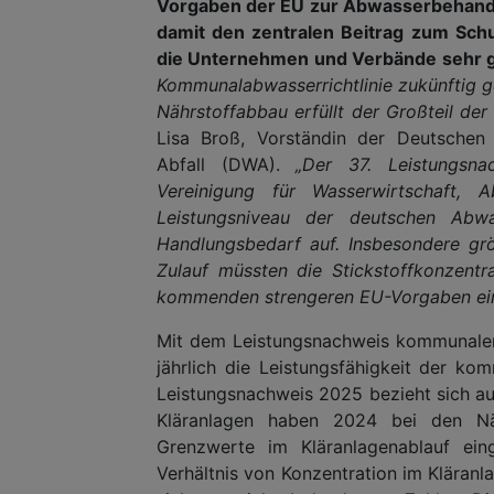
Vorgaben der EU zur Abwasserbehandlu
damit den zentralen Beitrag zum Schu
die Unternehmen und Verbände sehr gu
Kommunalabwasserrichtlinie zukünftig g
Nährstoffabbau erfüllt der Großteil de
Lisa Broß, Vorständin der Deutschen 
Abfall (DWA).
„Der 37. Leistungsn
Vereinigung für Wasserwirtschaft
Leistungsniveau der deutschen Abwa
Handlungsbedarf auf. Insbesondere grö
Zulauf müssten die Stickstoffkonzentr
kommenden strengeren EU-Vorgaben ein
Mit dem Leistungsnachweis kommunaler
jährlich die Leistungsfähigkeit der k
Leistungsnachweis 2025 bezieht sich a
Kläranlagen haben 2024 bei den Nä
Grenzwerte im Kläranlagenablauf ein
Verhältnis von Konzentration im Kläranl