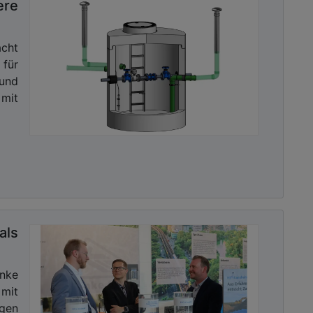
ere
cht
 für
und
mit
ls
nke
mit
gen