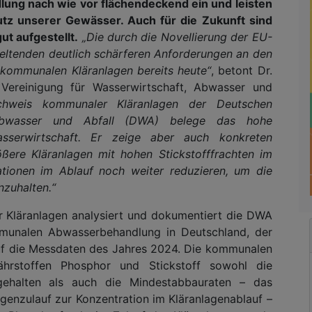
ng nach wie vor flächendeckend ein und leisten
tz unserer Gewässer. Auch für die Zukunft sind
t aufgestellt.
„Die durch die Novellierung der EU-
eltenden deutlich schärferen Anforderungen an den
r kommunalen Kläranlagen bereits heute“
, betont Dr.
Vereinigung für Wasserwirtschaft, Abwasser und
achweis kommunaler Kläranlagen der Deutschen
, Abwasser und Abfall (DWA) belege das hohe
sserwirtschaft. Er zeige aber auch konkreten
ßere Kläranlagen mit hohen Stickstofffrachten im
ationen im Ablauf noch weiter reduzieren, um die
zuhalten.“
 Kläranlagen analysiert und dokumentiert die DWA
ommunalen Abwasserbehandlung in Deutschland, der
uf die Messdaten des Jahres 2024. Die kommunalen
hrstoffen Phosphor und Stickstoff sowohl die
gehalten als auch die Mindestabbauraten – das
agenzulauf zur Konzentration im Kläranlagenablauf –