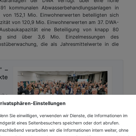
 Kläranlagen der DWA verfügt über eine hohe
891 kommunalen Abwasserbehandlungsanlagen in
 von 152,1 Mio. Einwohnerwerten beteiligten sich
azität von 120,9 Mio. Einwohnerwerten am 37. DWA-
Ausbaukapazität eine Beteiligung von knapp 80
ng sind über 3,6 Mio. Einzelmessungen des
stüberwachung, die als Jahresmittelwerte in die
“ –
kte
sche
 den
rivatsphären-Einstellungen
us.
enn Sie einwilligen, verwenden wir Dienste, die Informationen im
nnen
ndgerät eines Seitenbesuchers speichern oder dort abrufen.
nschließend verarbeiten wir die Informationen intern weiter, ohne