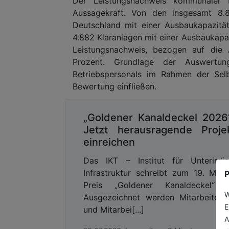
Der Leistungsnachweis kommunaler
Aussagekraft. Von den insgesamt 8.
Deutschland mit einer Ausbaukapazität
4.882 Klaranlagen mit einer Ausbaukap
Leistungsnachweis, bezogen auf die 
Prozent. Grundlage der Auswertu
Betriebspersonals im Rahmen der Selb
Bewertung einfließen.
„Goldener Kanaldeckel 2026
Jetzt herausragende Proje
einreichen
Das IKT – Institut für Unterirdi
Infrastruktur schreibt zum 19. Mal
P
Preis „Goldener Kanaldeckel“ a
W
Ausgezeichnet werden Mitarbeiteri
E
und Mitarbei[...]
A