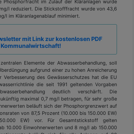
Die Phosphorfracht im Zulauf der Kläranlagen wurde
g/l reduziert. Die Stickstofffracht wurde von 43,6
g/l im Kläranlagenablauf minimiert.
sletter mit Link zur kostenlosen PDF
 Kommunalwirtschaft!
r zentralen Elemente der Abwasserbehandlung, soll
 Überdüngung aufgrund einer zu hohen Anreicherung
Zur Verbesserung des Gewässerschutzes hat die EU
asserrichtlinie die seit 1991 geltenden Vorgaben
asserbehandlung deutlich verschärft. Die
ukünftig maximal 0,7 mg/l betragen, für sehr große
hnerwerten beläuft sich der Phosphorgrenzwert auf
ationsraten von 87,5 Prozent (10.000 bis 150.000 EW)
50.000 EW) vor. Für Gesamtstickstoff gelten
 ab 10.000 Einwohnerwerten und 8 mg/l ab 150.000