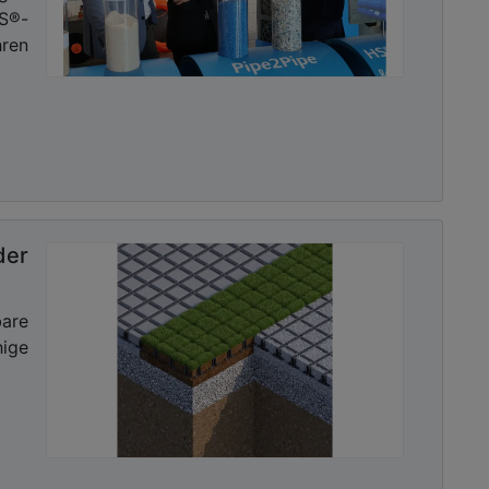
HS®-
ren
der
bare
ge