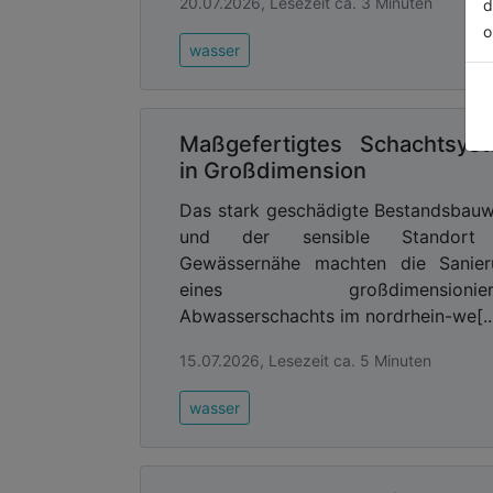
20.07.2026, Lesezeit ca. 3 Minuten
d
o
wasser
Maßgefertigtes Schachtsys
in Großdimension
Das stark geschädigte Bestandsbau
und der sensible Standort
Gewässernähe machten die Sanier
eines großdimensionier
Abwasserschachts im nordrhein-we[..
15.07.2026, Lesezeit ca. 5 Minuten
wasser