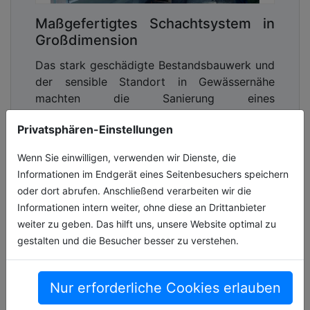
Maßgefertigtes Schachtsystem in
Großdimension
Das stark geschädigte Bestandsbauwerk und
der sensible Standort in Gewässernähe
machten die Sanierung eines
großdimensionierten Abwasserschachts im
Privatsphären-Einstellungen
nordrhein-we[...]
Wenn Sie einwilligen, verwenden wir Dienste, die
15.07.2026, Lesezeit ca. 5 Minuten
Informationen im Endgerät eines Seitenbesuchers speichern
wasser
oder dort abrufen. Anschließend verarbeiten wir die
Informationen intern weiter, ohne diese an Drittanbieter
weiter zu geben. Das hilft uns, unsere Website optimal zu
gestalten und die Besucher besser zu verstehen.
Nur erforderliche Cookies erlauben