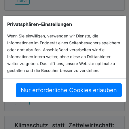
natur
Privatsphären-Einstellungen
Raus aus der Kostenfalle:
Umweltbündnis fordert klaren Kurs
Wenn Sie einwilligen, verwenden wir Dienste, die
für Gasausstieg
Informationen im Endgerät eines Seitenbesuchers speichern
Mit den Eckpunkten zum Gebäude-
oder dort abrufen. Anschließend verarbeiten wir die
Modernisierungs-Gesetz hat die
Informationen intern weiter, ohne diese an Drittanbieter
Bundesregierung angekündigt, dass auf
weiter zu geben. Das hilft uns, unsere Website optimal zu
unbestimmte Zeit wieder Gasheizungen
gestalten und die Besucher besser zu verstehen.
eingebaut werden dürfen[...]
30.03.2026, Lesezeit ca. 3 Minuten
Nur erforderliche Cookies erlauben
natur
Klimaschutz statt Zettelwirtschaft: