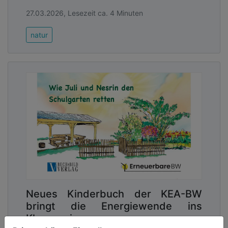
27.03.2026, Lesezeit ca. 4 Minuten
natur
Neues Kinderbuch der KEA-BW
bringt die Energiewende ins
Klassenzimmer