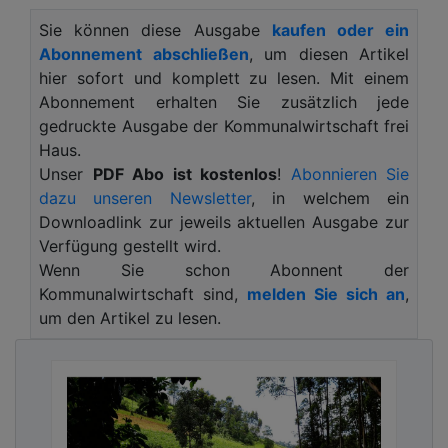
das ein Leben lang prägen kann.
Sie können diese Ausgabe
kaufen oder ein
Vor diesem Hintergrund haben die Stadtwerke
Abonnement abschließen
, um diesen Artikel
Solingen in diesem Schuljahr ihren etablierten
hier sofort und komplett zu lesen. Mit einem
Energieunterricht erstmals auf Solinger
Abonnement erhalten Sie zusätzlich jede
Kindergärten ausgeweitet. Damit schaffen sie ein
gedruckte Ausgabe der Kommunalwirtschaft frei
neues, kostenloses Angebot zur frühzeitigen
Haus.
Energie- und Umweltbildung – und setzen ein
Unser
PDF Abo ist kostenlos
!
Abonnieren Sie
wichtiges Zeichen für kommunale Verantwortung
dazu unseren Newsletter
, in welchem ein
und nachhaltige Bildungsarbeit.
Downloadlink zur jeweils aktuellen Ausgabe zur
Verfügung gestellt wird.
In der Kita Cheruskerstraße begab sich Mechthild
Wenn Sie schon Abonnent der
Köhncke von der DUA (Deutsche Umwelt Aktion
Kommunalwirtschaft sind,
melden Sie sich an
,
e.V.) gemeinsam mit neugierigen
um den Artikel zu lesen.
Nachwuchsforscherinnen und -forschern auf eine
spannende Entdeckungsreise: Ein Fön, eine
Bohrmaschine, ein Staubsauger oder ein Laptop
brauchen Strom – aber woher kommt er
eigentlich? Und wie wird er erzeugt?