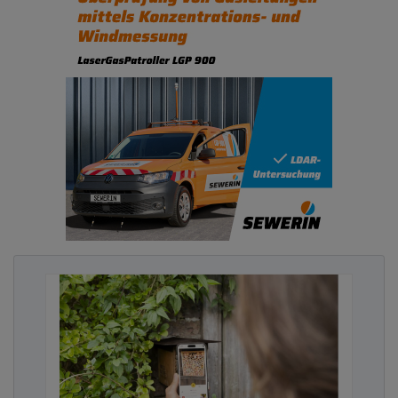
Bogen vom eigenen Handeln zu globalen
Auswirkungen: Was hat unsere Strom- und
Energieerzeugung mit dem Klima zu tun? Und
warum betrifft das sogar den Eisbären am
Nordpol? Anschaulich erklärte sie, wie sich
Energieverbrauch auf die Erderwärmung auswirkt
und was das für das schmelzende Eis in der Arktis
bedeutet. Plötzlich wurde aus einem abstrakten
Thema eine greifbare Geschichte: Wenn bei uns
das Licht unnötig brennt, wird es für den Eisbären
ganz schön eng.
Entscheidend dabei ist: Frühzeitige Umweltbildung
soll keine Angst machen, sondern
Handlungsmöglichkeiten aufzeigen. Und genau das
geschah. Gemeinsam überlegten die Kinder, wie sie
im Kindergarten und zu Hause Strom sparen
können – Licht ausschalten beim Verlassen des
Raumes, Geräte nicht im Stand-by-Modus lassen