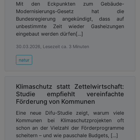
Advertising
Mit den Eckpunkten zum Gebäude-
Modernisierungs-Gesetz hat die
Abonnieren Sie unseren Newsletter mit
Bundesregierung angekündigt, dass auf
Link zur kostenlosen PDF Ausgabe der
unbestimmte Zeit wieder Gasheizungen
Kommunalwirtschaft!
eingebaut werden dürfen[...]
30.03.2026, Lesezeit ca. 3 Minuten
natur
Klimaschutz statt Zettelwirtschaft:
Studie empfiehlt vereinfachte
Förderung von Kommunen
Eine neue Difu-Studie zeigt, warum viele
Kommunen bei Klimaschutzprojekten oft
schon an der Vielzahl der Förderprogramme
scheitern – und wie pauschale Budgets, [...]