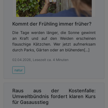
und bewusst mit Energie umgehen. So entsteht
Selbstwirksamkeit: Kinder erleben, dass ihr
Verhalten zählt.
Die verteilten Eisbär-Sticker fanden schließlich
Kommt der Frühling immer früher?
schnell ihren Platz – auf den Lichtschaltern. Als
kleine, aber wirkungsvolle Erinnerung daran,
Die Tage werden länger, die Sonne gewinnt
Verantwortung zu übernehmen.
an Kraft und auf den Weiden erscheinen
flauschige Kätzchen. Wer jetzt aufmerksam
Programme wie dieses zeigen, wie kommunale
durch Parks, Gärten oder an blühenden[...]
Akteure Verantwortung für die Zukunft
übernehmen können. Indem sie bereits die
02.04.2026, Lesezeit ca. 4 Minuten
Jüngsten für Energie- und Umweltthemen
natur
sensibilisieren, legen sie den Grundstein für ein
nachhaltiges Denken und Handeln in unserer Stadt.
Denn wer früh lernt, achtsam mit Ressourcen
umzugehen, wird auch später bewusste
Raus aus der Kostenfalle:
Entscheidungen treffen – zum Wohle von Klima,
Umweltbündnis fordert klaren Kurs
Umwelt und kommenden Generationen.
für Gasausstieg