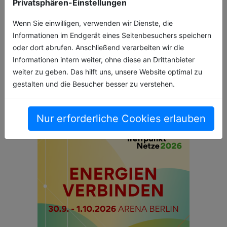
Privatsphären-Einstellungen
KEA Klimaschutz- und Energieagentur Baden-
Württemberg (KEA-BW) bringt neues
Wenn Sie einwilligen, verwenden wir Dienste, die
Kinderbuch heraus welches Erneuerbare
Informationen im Endgerät eines Seitenbesuchers speichern
Energien und nachhaltiges Handeln leicht
oder dort abrufen. Anschließend verarbeiten wir die
verständlich erklärt
Informationen intern weiter, ohne diese an Drittanbieter
weiter zu geben. Das hilft uns, unsere Website optimal zu
27.03.2026, Lesezeit ca. 2 Minuten
gestalten und die Besucher besser zu verstehen.
natur
Nur erforderliche Cookies erlauben