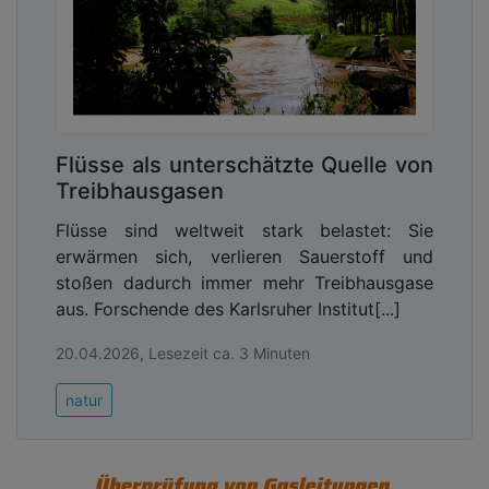
Statt trockener Theorie erlebten die Kinder
anschauliche Experimente und echte Aha-
Momente. Von der schnaufenden Dampfmaschine
bis zum flitzenden Mini-Solarauto wurde gezeigt,
wie Energie entsteht und genutzt wird. Es wurde
gekurbelt, gepustet, ausprobiert und gestaunt –
Flüsse als unterschätzte Quelle von
spielerisch, altersgerecht und mit allen Sinnen.
Treibhausgasen
Genau darin liegt der Schlüssel: Kinder lernen
besonders nachhaltig, wenn sie selbst entdecken
Flüsse sind weltweit stark belastet: Sie
und Zusammenhänge begreifen dürfen.
erwärmen sich, verlieren Sauerstoff und
stoßen dadurch immer mehr Treibhausgase
Advertising
aus. Forschende des Karlsruher Institut[...]
Abonnieren Sie unseren Newsletter mit
20.04.2026, Lesezeit ca. 3 Minuten
Link zur kostenlosen PDF Ausgabe der
Kommunalwirtschaft!
natur
Doch der Projekttag ging noch einen Schritt
weiter. Behutsam spannte Mechthild Köhncke den