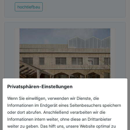
hochtiefbau
Privatsphären-Einstellungen
Schnell realisiert– nachhaltig und
Wenn Sie einwilligen, verwenden wir Dienste, die
kindgerecht
Informationen im Endgerät eines Seitenbesuchers speichern
oder dort abrufen. Anschließend verarbeiten wir die
Aufgrund steigender Schülerzahlen benötigte
Informationen intern weiter, ohne diese an Drittanbieter
die Stadt Nantes schnell ein neues
weiter zu geben. Das hilft uns, unsere Website optimal zu
Grundschulgebäude. Beim Bau der Ecole