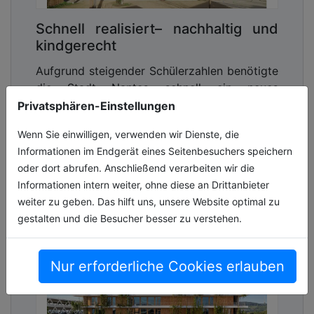
Schnell realisiert– nachhaltig und
kindgerecht
Aufgrund steigender Schülerzahlen benötigte
die Stadt Nantes schnell ein neues
Grundschulgebäude. Beim Bau der Ecole
Privatsphären-Einstellungen
Alice Milliat setzte die Kommune auf eine
Wenn Sie einwilligen, verwenden wir Dienste, die
v[...]
Informationen im Endgerät eines Seitenbesuchers speichern
07.07.2026, Lesezeit ca. 4 Minuten
oder dort abrufen. Anschließend verarbeiten wir die
Informationen intern weiter, ohne diese an Drittanbieter
hochtiefbau
weiter zu geben. Das hilft uns, unsere Website optimal zu
gestalten und die Besucher besser zu verstehen.
Nur erforderliche Cookies erlauben