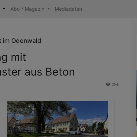
n
Abo / Magazin
Mediadaten
dt im Odenwald
g mit
ster aus Beton
296