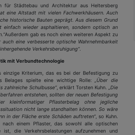
 für Städtebau und Architektur aus Heltersberg
hat eine Altstadt mit vielen Fachwerkhäusern. Auch
eiche historische Bauten geprägt. Aus diesem Grund
t einfach wieder asphaltieren, sondern optisch an
.“
Außerdem gab es noch einen weiteren Aspekt zu
 auch eine verbesserte optische Wahrnehmbarkeit
einhergehende Verkehrsberuhigung“
.
tik mit Verbundtechnologie
 einzige Kriterium, das es bei der Befestigung zu
s Belages spielte eine wichtige Rolle:
„Über die
ls zahlreiche Schulbusse“
, erklärt Torsten Kuhn.
„Die
berfahren entstehen, sollten der neuen Befestigung
r kleinformatiger Pflasterbelag ohne jegliche
situation nicht lange standhalten können. So wäre
nn in der Fläche erste Schäden auftreten“
, so Kuhn.
nach einem Pflaster, das sowohl alle optischen
ge ist, die Verkehrsbelastungen aufzunehmen und