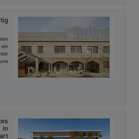
tig
len
 ein
 der
mune
tes
 in
art