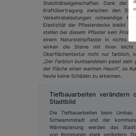
d
Stabilitätseigenschaften. Dank der D
o
Kraftübertragung zwischen den Stei
Verkehrsbelastungen notwendige Fug
Elastizität der Pflasterdecke bleibt d
stellen bei diesem Pflaster kein Proble
einem Natursteinpflaster in nichts n
wirken die Steine mit ihren leich
Oberflächentextur nicht nur farblich, 
„Der Farbton buntsandstein passt sehr g
der Fläche einen warmen Hauch“
, so K
heute keine Schäden zu erkennen.
Tiefbauarbeiten verändern 
Stadtbild
Die Tiefbauarbeiten beim Umbau 
Schwammstadt und der kommuna
Wärmeplanung werden das Stadtb
von Kommunen stark verändern. Da