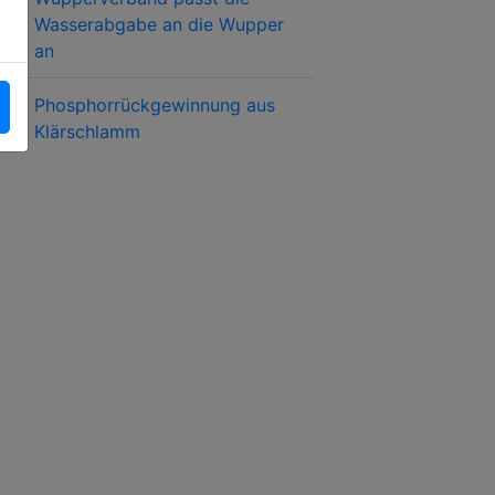
Wasserabgabe an die Wupper
an
Phosphorrückgewinnung aus
Klärschlamm