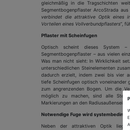
gleichmäßig in die Tragschichten wei
Segmentbogenpflaster ArcoStrada aus
verbindet die attraktive Optik eines 
Vorteilen eines Vollverbundpflasters“
, f
Pflaster mit Scheinfugen
Optisch scheint dieses System – 
Segmentbogenpflaster – aus vielen einz
Was man nicht sieht: In Wirklichkeit s
unterschiedlichen Steinelementen zusam
dadurch erzielt, indem zwei bis vier 
tiefe Scheinfugen optisch voneinander 
zum angrenzenden Bogen. Um die Ver
möglich zu machen, sind alle Steine,
P
Markierungen an den Radiusaußenseiten
W
Notwendige Fuge wird systembedingt s
E
A
Neben der attraktiven Optik liegt