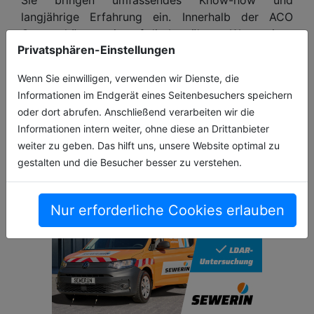
langjährige Erfahrung ein. Innerhalb der ACO
Gruppe können sie auf die bewährten Werte eines
Privatsphären-Einstellungen
Familienunternehmens bauen – getragen von
Verantwortung, Verlässlichkeit und nachhaltigem
Wenn Sie einwilligen, verwenden wir Dienste, die
Handeln.
Informationen im Endgerät eines Seitenbesuchers speichern
oder dort abrufen. Anschließend verarbeiten wir die
Informationen intern weiter, ohne diese an Drittanbieter
weiter zu geben. Das hilft uns, unsere Website optimal zu
gestalten und die Besucher besser zu verstehen.
Nur erforderliche Cookies erlauben