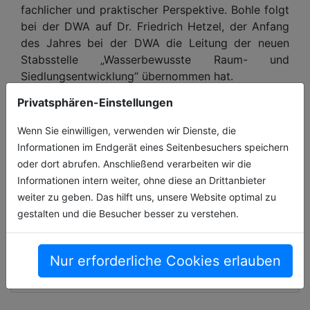
fachlicher und praktischer Perspektive. Bohle folgt
bei der DWA auf Dr. Friedrich Hetzel, der Anfang
des Jahres bei der DWA die Leitung der neuen
Stabsstelle „Wasserbewusste Raum- und
Siedlungsentwicklung“ übernommen hat.
Privatsphären-Einstellungen
Mitgliedschaft untermauert
Wenn Sie einwilligen, verwenden wir Dienste, die
Nachhaltigkeitsstrategie
Informationen im Endgerät eines Seitenbesuchers speichern
Bei Kübler steht der Mensch seit 70 Jahren im
oder dort abrufen. Anschließend verarbeiten wir die
Mittelpunkt. Für den Hersteller von Arbeits-
Informationen intern weiter, ohne diese an Drittanbieter
und Schutzbekleidung sind Sicherheit und
weiter zu geben. Das hilft uns, unsere Website optimal zu
Qualität seit jeher Grundpfe[...]
gestalten und die Besucher besser zu verstehen.
19.03.2026, Lesezeit ca. 2 Minuten
Nur erforderliche Cookies erlauben
firmen_news