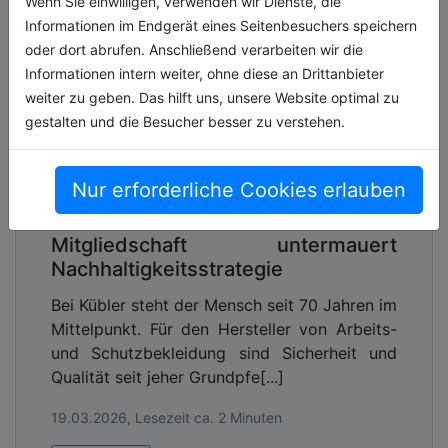
Wenn Sie einwilligen, verwenden wir Dienste, die
Erfahrung und Know-How aus den
Informationen im Endgerät eines Seitenbesuchers speichern
verschiedensten Anwendungsbereichen fließen
oder dort abrufen. Anschließend verarbeiten wir die
permanent in die Entwicklung der hochwertigen
Informationen intern weiter, ohne diese an Drittanbieter
Workwear- und PSA-Kollektionen ein. Das Ergebnis
weiter zu geben. Das hilft uns, unsere Website optimal zu
sind praxisgerechte Bekleidungslösungen, die den
gestalten und die Besucher besser zu verstehen.
Trägern neben modernem Design exzellenten
Tragekomfort und ein Maximum an Sicherheit
bieten.
Nur erforderliche Cookies erlauben
Mitgliedschaft untermauert
Nachhaltigkeitsstrategie
Bei Kübler steht der Mensch seit 70 Jahren im
Mittelpunkt. Für den Hersteller von Arbeits-
und Schutzbekleidung sind Sicherheit und
Qualität seit jeher Grundpfe[...]
19.03.2026, Lesezeit ca. 2 Minuten