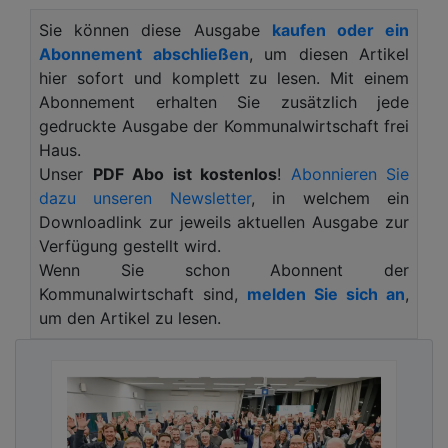
Schutz unseres Grundwassers.
Sie können diese Ausgabe
kaufen oder ein
Im Zuge der Modernisierung des Nauheimer
Abonnement abschließen
, um diesen Artikel
Sportparks stand eine zentrale Herausforderung
hier sofort und komplett zu lesen. Mit einem
im Fokus: der Schutz des Grundwassers vor
Abonnement erhalten Sie zusätzlich jede
Mikroplastik. Die Anlage umfasst zwei
gedruckte Ausgabe der Kommunalwirtschaft frei
Kunstrasenplätze, einen Naturrasenplatz sowie
Haus.
Trainingsbereiche für Leichtathletik und American
Unser
PDF Abo ist kostenlos
!
Abonnieren Sie
Football – allesamt potenzielle Quellen für
dazu unseren Newsletter
, in welchem ein
Mikroplastik, das durch Abrieb entsteht und mit
Downloadlink zur jeweils aktuellen Ausgabe zur
dem Regenwasser in die Umwelt gelangen kann.
Verfügung gestellt wird.
Wenn Sie schon Abonnent der
Schutz des Grundwassers vor
Kommunalwirtschaft sind,
melden Sie sich an
,
Mikroplastik
um den Artikel zu lesen.
Mit einem klaren Ziel vor Augen wurden bei der
Modernisierung des Sportparks hohe Maßstäbe für
die Regenwasserbehandlung festgelegt. Die
Mikroplastikpartikel im anfallenden Regenwasser
sollten gründlich gefiltert werden, um das