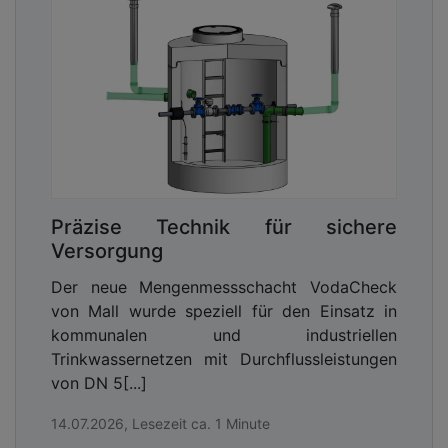
bei Bedarf eine Rückspülung, um Verstopfungen zu
beseitigen und den Filter dauerhaft leistungsfähig
zu halten.
Präzise Technik für sichere
Versorgung
Der neue Mengenmessschacht VodaCheck
von Mall wurde speziell für den Einsatz in
kommunalen und industriellen
Trinkwassernetzen mit Durchflussleistungen
von DN 5[...]
14.07.2026, Lesezeit ca. 1 Minute
Webinar zum Thema: Regenwasser auf