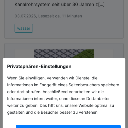
Kanalrohrsystem seit über 30 Jahren z[...]
Grundwasserneubildung bei. Gleichzeitig entfallen
Regenwassergebühren für versiegelte Flächen – ein
03.07.2026, Lesezeit ca. 11 Minuten
ökologischer und ökonomischer Vorteil.
wasser
Fazit: Maßgeschneiderte Lösung für
nachhaltige Sportstätten
Da es keine einheitlichen Normen für die
Regenwasserbehandlung auf Sportanlagen gibt,
war eine Einzelfallgenehmigung notwendig. Die
gewählte Vollstrom-Filtrationslösung erfüllt die
Privatsphären-Einstellungen
hohen Anforderungen des Abwasseramts und
Wenn Sie einwilligen, verwenden wir Dienste, die
schützt das Grundwasser zuverlässig vor
Informationen im Endgerät eines Seitenbesuchers speichern
Mikroplastik. Der Nauheimer Sportpark setzt damit
oder dort abrufen. Anschließend verarbeiten wir die
ein starkes Zeichen für nachhaltige Infrastruktur im
Informationen intern weiter, ohne diese an Drittanbieter
Sportbereich. ACO ist stolz, mit seinen Produkten
weiter zu geben. Das hilft uns, unsere Website optimal zu
und seiner Expertise Teil dieses
gestalten und die Besucher besser zu verstehen.
zukunftsweisenden Projekts zu sein.
Leicht zu verlegen, stark in der
Leistung
Advertising