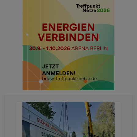
Filtrationsschächten. Diese wurden speziell auf die
Anforderungen des Sportparks abgestimmt und
bieten eine nachhaltige, leistungsstarke Filtration
des Regenwassers.
Projektpartner & Umsetzung
Die Umsetzung erfolgte durch die Firma
Heiler, Spezialist für Sportstättenbau. Als
Handelspartner begleitete Köbig aus Mainz
das Projekt vor Ort. Die Planung übernahm
das Büro LS2 Landschaftsarchitekten, das
die Anforderungen an die
Regenwasserfiltration in die
Gesamtgestaltung integrierte.
Schritt für Schritt: Die Funktionsweise der
Filtrationsschächte
Das Regenwasser wird zunächst aufgenommen