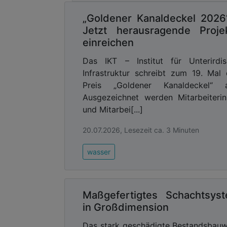
Advertising
„Goldener Kanaldeckel 2026
Jetzt herausragende Proje
Abonnieren Sie unseren New
einreichen
Ausgabe der
Das IKT – Institut für Unterirdi
Infrastruktur schreibt zum 19. Mal
Preis „Goldener Kanaldeckel“ a
Ausgezeichnet werden Mitarbeiteri
und Mitarbei[...]
20.07.2026, Lesezeit ca. 3 Minuten
wasser
Maßgefertigtes Schachtsys
in Großdimension
Das stark geschädigte Bestandsbau