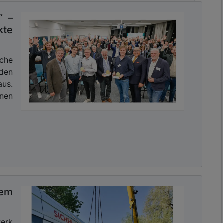
“ –
kte
sletter mit Link zur kostenlosen PDF
 Kommunalwirtschaft!
sche
 den
us.
nnen
tem
werk