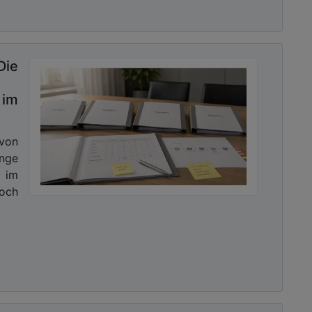
Die
im
 von
nge
 im
Doch