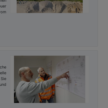
en
uer
vom
che
elle
Sie
und