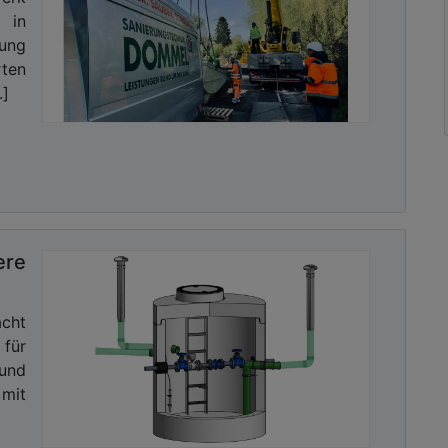
 in
ung
ten
.]
ere
cht
 für
und
mit