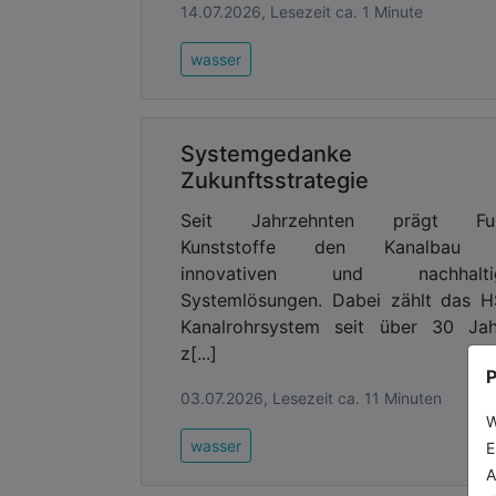
14.07.2026, Lesezeit ca. 1 Minute
wasser
Systemgedanke a
Zukunftsstrategie
Seit Jahrzehnten prägt Fu
Kunststoffe den Kanalbau 
innovativen und nachhalti
Systemlösungen. Dabei zählt das 
Kanalrohrsystem seit über 30 Jah
z[...]
P
03.07.2026, Lesezeit ca. 11 Minuten
W
wasser
E
A