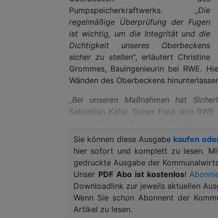
Pumpspeicherkraftwerks.
„Die
regelmäßige Überprüfung der Fugen
ist wichtig, um die Integrität und die
Dichtigkeit unseres Oberbeckens
sicher zu stellen“
, erläutert Christine
Grommes, Bauingenieurin bei RWE. Hier
Wänden des Oberbeckens hinunterlassen
„Bei unseren Maßnahmen hat Sicherhe
Sebastian Käfer. Daher freut sich RWE
den perfekten Partner gefunden hab
Rettungsboot im Oberbecken ab. Im Fall 
Sie können diese Ausgabe
kaufen ode
hier sofort und komplett zu lesen. M
„Ich habe mir extra Urlaub genommen, u
gedruckte Ausgabe der Kommunalwirtsc
DLRG Herdecke.
„Die Möglichkeit auf 
Unser
PDF Abo ist kostenlos
!
Abonnie
ich mir nicht entgehen lassen“
, freut 
Downloadlink zur jeweils aktuellen Aus
Übung. Aber RWE unterstützt die D
Wenn Sie schon Abonnent der Kommun
finanziell.
„Die DLRG leistet eine super 
Artikel zu lesen.
der Lebensrettung. Da freuen wir uns, u