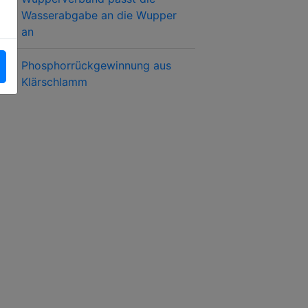
Wasserabgabe an die Wupper
an
Phosphorrückgewinnung aus
Klärschlamm