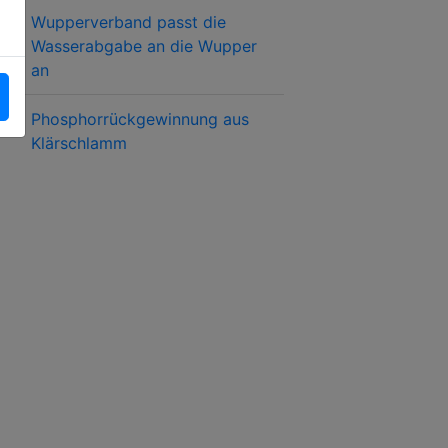
Wupperverband passt die
Wasserabgabe an die Wupper
an
Phosphorrückgewinnung aus
Klärschlamm