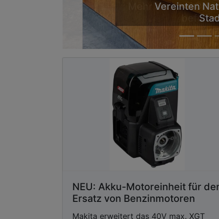
Mehr als zwei Drit
befürwo
NEU: Akku-Motoreinheit für de
Ersatz von Benzinmotoren
Makita erweitert das 40V max. XGT