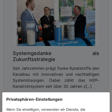
Systemgedanke als
Zukunftsstrategie
Seit Jahrzehnten prägt Funke Kunststoffe den
Kanalbau mit innovativen und nachhaltigen
Systemlösungen. Dabei zählt das HS®-
Kanalrohrsystem seit über 30 Jahren z[...]
03.07.2026, Lesezeit ca. 11 Minuten
Privatsphären-Einstellungen
wasser
Wenn Sie einwilligen, verwenden wir Dienste, die