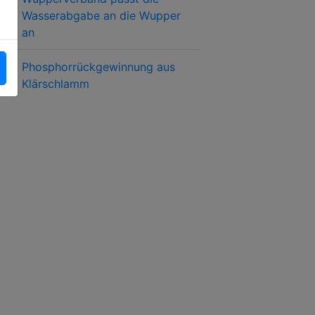
Wasserabgabe an die Wupper
an
Phosphorrückgewinnung aus
Klärschlamm