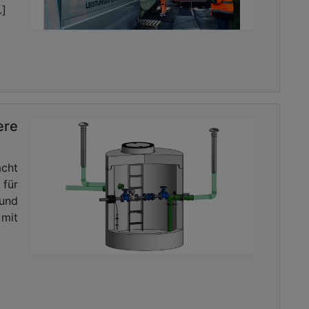
.]
ere
cht
 für
und
mit