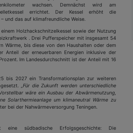
nkilometer wachsen. Demnächst wird am
lletkessel errichtet. Der Kessel erhöht die
 und das auf klimafreundliche Weise.
 einem Holzhackschnitzelkessel sowie der Nutzung
zkraftwerk . Drei Pufferspeicher mit insgesamt 54
n Wärme, bis diese von den Haushalten oder dem
er Anteil der erneuerbaren Energien inklusive der
ozent. Im Landesdurchschnitt ist der Anteil mit 16
25 bis 2027 ein Transformationsplan zur weiteren
mgesetzt.
„Für die Zukunft werden unterschiedliche
 Vorstellbar wäre ein Ausbau der Abwärmenutzung,
e Solarthermieanlage um klimaneutral Wärme zu
leiter bei der Nahwärmeversorgung Teningen.
eine südbadische Erfolgsgeschichte: Die