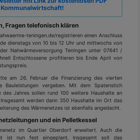
sletter mit Link zur kostenlosen PDF
 Kommunalwirtschaft!
, Fragen telefonisch klären
nahwaerme-teningen.de/registrieren einen Anschluss
nde dienstags von 10 bis 12 Uhr und mittwochs von
 der Nahwärmeversorgung Teningen unter 07641 /
nell Entschlossene profitieren bis Ende April von
tungspreis.
te am 26. Februar die Finanzierung des vierten
e Bauleistungen vergeben. Mit dem Spatenstich
e des Jahres sollen rund 100 weitere Haushalte an
Insgesamt werden dann 350 Haushalte im Ort das
eiterung des Wärmenetzes ist ebenfalls angedacht.
etzleitungen und ein Pelletkessel
menetz im Quartier Oberdorf erweitert. Auch die
 ist nun fest eingeplant. Insgesamt soll das