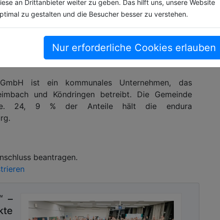
iese an Drittanbieter weiter zu geben. Das hilft uns, unsere Website
nde Kommune profitiert von dem Netz. Teningen
ptimal zu gestalten und die Besucher besser zu verstehen.
t und hält mit der Nutzung von heimischem Holz die
Nur erforderliche Cookies erlauben
gen
 GmbH ist ein kommunales Unternehmen, das
eimbach und Köndringen betreibt. Die Gemeinde
le. 24, 9 % der Anteile hält die endura
rg.
Anschluss beantragen.
trieren
“ –
kte