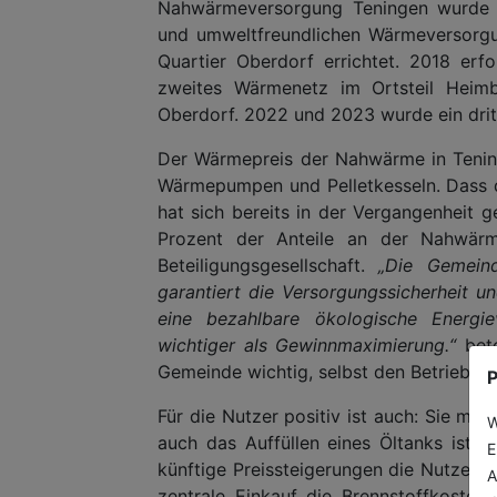
Nahwärmeversorgung Teningen wurde A
und umweltfreundlichen Wärmeversorgu
Quartier Oberdorf errichtet. 2018 erf
zweites Wärmenetz im Ortsteil Heimb
Oberdorf. 2022 und 2023 wurde ein drit
Der Wärmepreis der Nahwärme in Tening
Wärmepumpen und Pelletkesseln. Dass d
hat sich bereits in der Vergangenheit g
Prozent der Anteile an der Nahwärm
Beteiligungsgesellschaft.
„Die Gemeind
garantiert die Versorgungssicherheit un
eine bezahlbare ökologische Energi
wichtiger als Gewinnmaximierung.“
beto
Gemeinde wichtig, selbst den Betrieb z
P
Für die Nutzer positiv ist auch: Sie m
W
auch das Auffüllen eines Öltanks ist n
E
künftige Preissteigerungen die Nutzerin
A
zentrale Einkauf die Brennstoffkosten v