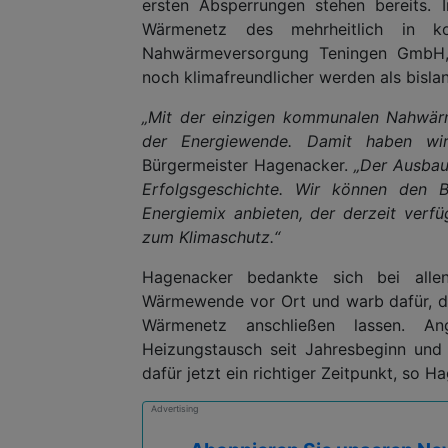
ersten Absperrungen stehen bereits. 
Wärmenetz des mehrheitlich in ko
Nahwärmeversorgung Teningen GmbH, a
noch klimafreundlicher werden als bisla
„Mit der einzigen kommunalen Nahwärme
der Energiewende. Damit haben wir
Bürgermeister Hagenacker.
„Der Ausbau
Erfolgsgeschichte. Wir können den B
Energiemix anbieten, der derzeit verfüg
zum Klimaschutz.“
Hagenacker bedankte sich bei allen
Wärmewende vor Ort und warb dafür, da
Wärmenetz anschließen lassen. An
Heizungstausch seit Jahresbeginn und 
dafür jetzt ein richtiger Zeitpunkt, so H
Advertising