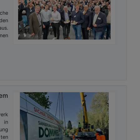
sche
 den
us.
nnen
tem
werk
 in
ung
ten