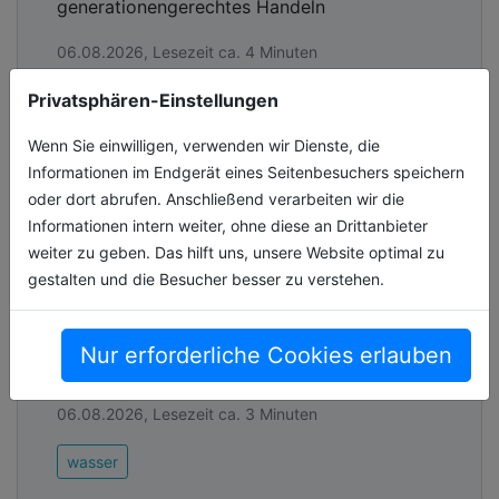
generationengerechtes Handeln
06.08.2026, Lesezeit ca. 4 Minuten
Privatsphären-Einstellungen
allgemein
Wenn Sie einwilligen, verwenden wir Dienste, die
Informationen im Endgerät eines Seitenbesuchers speichern
Phosphorrückgewinnung aus
oder dort abrufen. Anschließend verarbeiten wir die
Klärschlamm
Informationen intern weiter, ohne diese an Drittanbieter
weiter zu geben. Das hilft uns, unsere Website optimal zu
Einstieg in die Phosphorrückgewinnung
gestalten und die Besucher besser zu verstehen.
2029, vollumfänglicher Hochlauf über ein
Stufenmodell bis 2039, Ablagerung von
Aschen als nationale Phosphorreserve,
Nur erforderliche Cookies erlauben
Schaf[...]
06.08.2026, Lesezeit ca. 3 Minuten
wasser