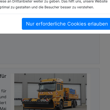
iese an Drittanbieter weiter zu geben. Das hilft uns, unsere Website
ptimal zu gestalten und die Besucher besser zu verstehen.
ehr
eut
noch
Nur erforderliche Cookies erlauben
ums
ür
 für
und
ert
 Mai