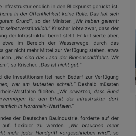
 Infrastruktur endlich in den Blickpunkt gerückt ist.
ema in der Öffentlichkeit keine Rolle. Das hat sich
 gutem Grund“
, so der Minister.
„Wir haben gelernt:
ht selbstverständlich.“
Krischer lobte zwar, dass der
 der Infrastruktur bereit stellt. Er kritisierte aber,
en, etwa im Bereich der Wasserwege, durch das
 gar nicht mehr Mittel zur Verfügung stehen, etwa
eusen.
„Wir sind das Land der Binnenschifffahrt. Wir
lem“
, so Krischer.
„Das ist nicht gut.“
 die Investitionsmittel nach Bedarf zur Verfügung
en, wer am lautesten schreit.“
Deshalb müssten
drhein-Westfalen fließen.
„Wir erwarten, dass Bund
vermögen für den Erhalt der Infrastruktur dort
nämlich in Nordrhein-Westfalen.”
ndes der Deutschen Bauindustrie, forderte auf der
 auf, flexibler zu werden.
„Wir brauchen mehr
cht mehr jeder Handgriff vorgeschrieben wird“
, so