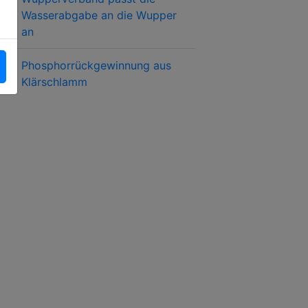
Wasserabgabe an die Wupper
an
Phosphorrückgewinnung aus
Klärschlamm