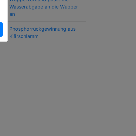
Wasserabgabe an die Wupper
an
Phosphorrückgewinnung aus
Klärschlamm