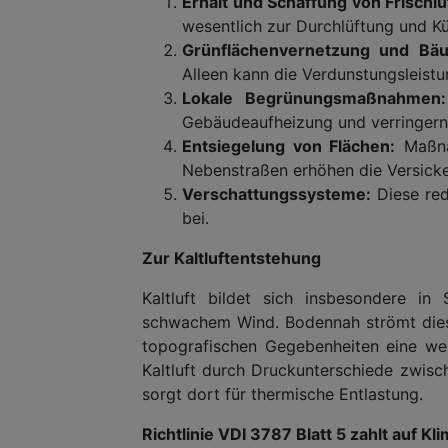
Erhalt und Schaffung von Frischl
wesentlich zur Durchlüftung und Kü
Grünflächenvernetzung und Bä
Alleen kann die Verdunstungsleist
Lokale Begrünungsmaßnahmen:
Gebäudeaufheizung und verringern 
Entsiegelung von Flächen:
Maßna
Nebenstraßen erhöhen die Versicke
Verschattungssysteme:
Diese red
bei.
Zur Kaltluftentstehung
Kaltluft bildet sich insbesondere i
schwachem Wind. Bodennah strömt diese
topografischen Gegebenheiten eine wes
Kaltluft durch Druckunterschiede zwisc
sorgt dort für thermische Entlastung.
Richtlinie VDI 3787 Blatt 5 zahlt auf 