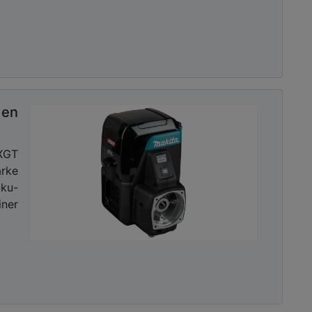
den
XGT
rke
ku-
iner