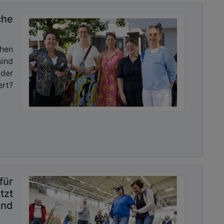
che
chen
sind
 der
rt?
für
tzt
und