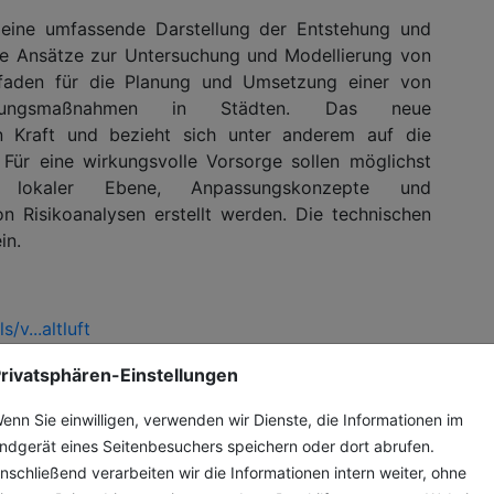
t eine umfassende Darstellung der Entstehung und
he Ansätze zur Untersuchung und Modellierung von
itfaden für die Planung und Umsetzung einer von
assungsmaßnahmen in Städten. Das neue
in Kraft und bezieht sich unter anderem auf die
Für eine wirkungsvolle Vorsorge sollen möglichst
f lokaler Ebene, Anpassungskonzepte und
 Risikoanalysen erstellt werden. Die technischen
in.
/v...altluft
rivatsphären-Einstellungen
ne
enn Sie einwilligen, verwenden wir Dienste, die Informationen im
ndgerät eines Seitenbesuchers speichern oder dort abrufen.
hen
nschließend verarbeiten wir die Informationen intern weiter, ohne
fW-