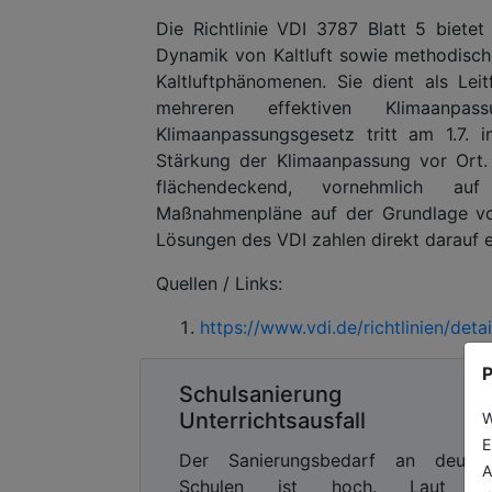
Die Richtlinie VDI 3787 Blatt 5 biete
Dynamik von Kaltluft sowie methodisc
Kaltluftphänomenen. Sie dient als Le
mehreren effektiven Klimaanp
Klimaanpassungsgesetz tritt am 1.7. 
Stärkung der Klimaanpassung vor Ort. 
flächendeckend, vornehmlich au
Maßnahmenpläne auf der Grundlage von
Lösungen des VDI zahlen direkt darauf e
Quellen / Links:
https://www.vdi.de/richtlinien/details
P
Schulsanierung oh
Unterrichtsausfall
W
E
Der Sanierungsbedarf an deutsc
A
Schulen ist hoch. Laut K