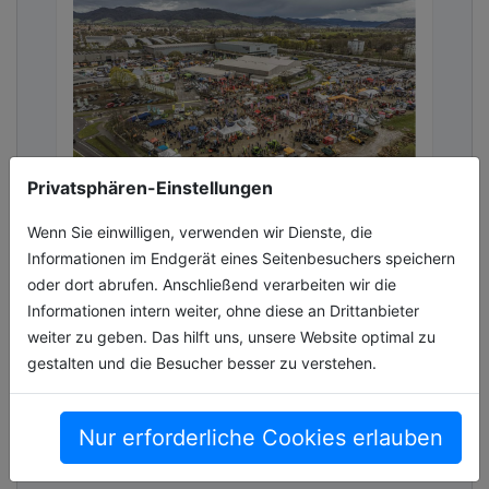
Privatsphären-Einstellungen
FORST live 2026
Wenn Sie einwilligen, verwenden wir Dienste, die
Informationen im Endgerät eines Seitenbesuchers speichern
Rekordanmeldungen von Ausstellern / Neues
oder dort abrufen. Anschließend verarbeiten wir die
Congress Format Zukunftsthema /
Informationen intern weiter, ohne diese an Drittanbieter
Klimapositive Waldwirtschaft
weiter zu geben. Das hilft uns, unsere Website optimal zu
gestalten und die Besucher besser zu verstehen.
09.03.2026, Lesezeit ca. 2 Minuten
events
Nur erforderliche Cookies erlauben