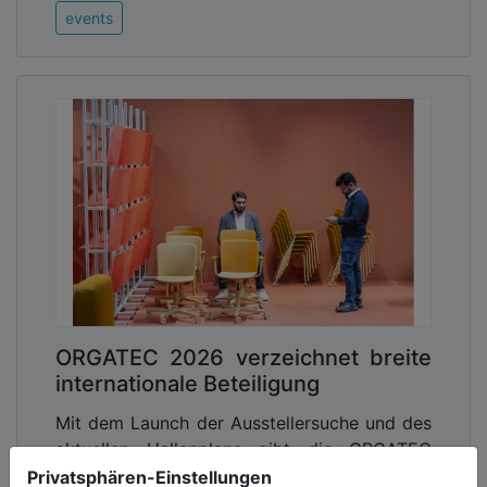
events
ORGATEC 2026 verzeichnet breite
internationale Beteiligung
Mit dem Launch der Ausstellersuche und des
aktuellen Hallenplans gibt die ORGATEC
einen ersten Einblick in die kommende
Privatsphären-Einstellungen