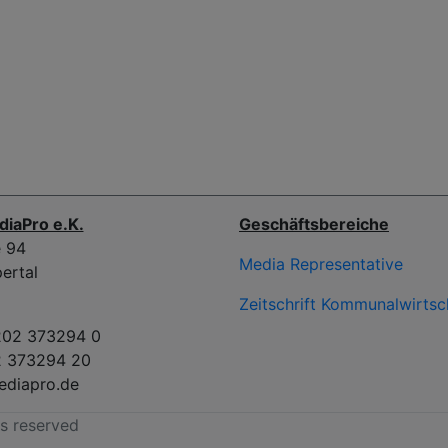
diaPro e.K.
Geschäftsbereiche
e 94
Media Representative
ertal
Zeitschrift Kommunalwirtsc
202 373294 0
2 373294 20
ediapro.de
ts reserved