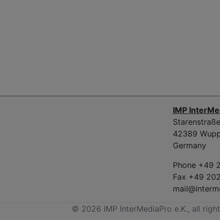
IMP InterMe
Starenstraß
42389 Wupp
Germany
Phone +49 
Fax +49 20
mail@interm
© 2026 IMP InterMediaPro e.K., all righ