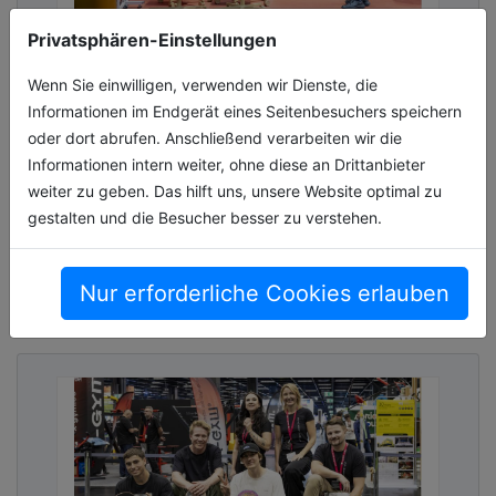
Privatsphären-Einstellungen
ORGATEC 2026 verzeichnet breite
internationale Beteiligung
Wenn Sie einwilligen, verwenden wir Dienste, die
Informationen im Endgerät eines Seitenbesuchers speichern
Mit dem Launch der Ausstellersuche und des
oder dort abrufen. Anschließend verarbeiten wir die
aktuellen Hallenplans gibt die ORGATEC
Informationen intern weiter, ohne diese an Drittanbieter
einen ersten Einblick in die kommende
weiter zu geben. Das hilft uns, unsere Website optimal zu
Messeausgabe. Bereits jetzt zeichnet sic[...]
gestalten und die Besucher besser zu verstehen.
08.06.2026, Lesezeit ca. 4 Minuten
Nur erforderliche Cookies erlauben
events