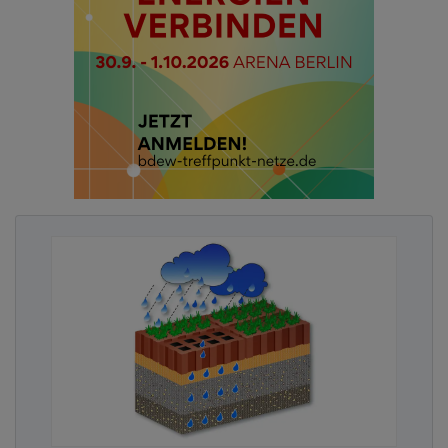
Kommunalwirtschaft!
Energieeffizienz und Schallschutz im
Denkmal
Ob das HDF 68 für schlanke Einbausituationen
oder das HDF 82 mit mehr Bautiefe für höchste
Dämmwerte zum Einsatz kommt: Beide Systeme
verbinden Denkmalschutz mit modernen
Anforderungen an Energieeffizienz, Schallschutz
und Langlebigkeit. Das schlanke Modell HDF 68
erreicht einen Uw-Wert von bis zu 1,0 W/m²K, das
HDF 82 sogar bis zu 0,72 W/m²K – jeweils bei
gleichzeitig hohem Schallschutz bis zu 45 dB.
Damit erfüllen die modernen Fenster höchste
Standards, die im Denkmalschutz energetisch
möglich sind.
Ein technisches Highlight bei allen Holz-