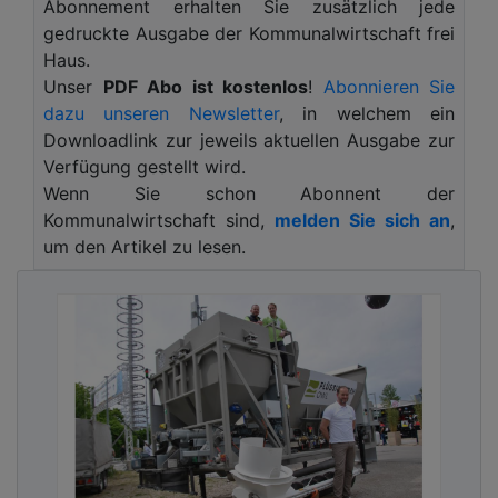
Abonnement erhalten Sie zusätzlich jede
für denkmalgerechtes Bauen auf höchstem
gedruckte Ausgabe der Kommunalwirtschaft frei
technischen Niveau.
Haus.
Denkmale verlangen nach Lösungen, die Maßarbeit
Unser
PDF Abo ist kostenlos
!
Abonnieren Sie
im besten Sinn leisten. Die HDF-Systeme von
dazu unseren Newsletter
, in welchem ein
Kneer-Südfenster verbinden handwerklich
Downloadlink zur jeweils aktuellen Ausgabe zur
überzeugende Rekonstruktion mit zukunftssicherer
Verfügung gestellt wird.
Technik. Der Hersteller mit mehr als 90 Jahre
Wenn Sie schon Abonnent der
Erfahrung fertigt die Fenster aus massivem
Kommunalwirtschaft sind,
melden Sie sich an
,
lamellierten Holz – wahlweise aus Kiefer, Fichte,
um den Artikel zu lesen.
Meranti, Lärche, Eiche oder Accoya-Kiefer
(Duokantel) – und verleiht ihnen einen wirksamen
vierschichtigen und umlaufend geschlossenen
Oberflächenschutz. So entsteht ein historisch
korrektes Unikat mit dauerhaft hoher
Formstabilität und Langlebigkeit.
Durch schmale Ansichtsbreiten – bis zu nur 98 mm
– fügen sich die Modelle HDF 68 Stil und HDF 68