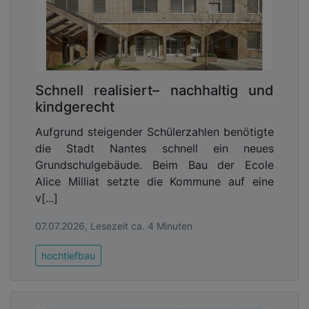
bis Stufe E. Durch ein modernes
Fertigungsverfahren im Baukastensystem ist ein
sehr gutes Preis-Leistungs-Verhältnis
gewährleistet.
Advertising
Schnell realisiert– nachhaltig und
kindgerecht
Abonnieren Sie unseren Newsletter mit
Link zur kostenlosen PDF Ausgabe der
Aufgrund steigender Schülerzahlen benötigte
Kommunalwirtschaft!
die Stadt Nantes schnell ein neues
Grundschulgebäude. Beim Bau der Ecole
Alice Milliat setzte die Kommune auf eine
v[...]
07.07.2026, Lesezeit ca. 4 Minuten
hochtiefbau