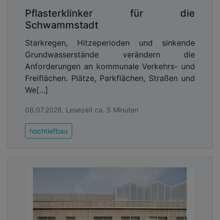
Denkmalfenstern von Kneer-Südfenster ist der
Pflasterklinker für die
vollständig integrierte Wetterschenkel, ganz ohne
Schwammstadt
sichtbare Wartungsfuge. Er schützt zuverlässig vor
eindringender Nässe, verbessert die Langlebigkeit
Starkregen, Hitzeperioden und sinkende
und wird so zum funktionalen Gestaltungselement.
Grundwasserstände verändern die
Anforderungen an kommunale Verkehrs- und
Denkmalgerecht und wohngesund
Freiflächen. Plätze, Parkflächen, Straßen und
Fenster aus Holz stehen für baubiologische
We[...]
Qualität und ein gesundes Raumklima. Das
bedeutet, sie verbessern die Innenraumluft,
08.07.2026, Lesezeit ca. 5 Minuten
regulieren Feuchtigkeit und tragen zu einem
natürlichen, behaglichen Wohngefühl bei. Holz-
hochtiefbau
Denkmalfenster von Kneer-Südfenster überzeugen
zudem durch höchste handwerkliche Präzision –
vom Doppelfalz über die Rahmen-Eck-Verbindung
bis zur raumseitig angeordneten Glashalteleiste.
Hinzu kommt: Die Systeme verfügen über zwei
Dichtungsebenen und zeitgemäße Sicherheits-
Beschlagtechnik. Sie sind optional einbruchsicher