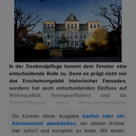
In der Denkmalpflege kommt dem Fenster eine
entscheidende Rolle zu. Denn es prägt nicht nur
das Erscheinungsbild historischer Fassaden,
sondern hat auch entscheidenden Einfluss auf
Wohnqualität, Energieeffizienz und die
Förderfähigkeit eines Sanierungsprojekts.
Kneer-Südfenster, seit Jahrzehnten Spezialist
Sie können diese Ausgabe
kaufen oder ein
für Holzfenster im sensiblen Altbaukontext,
Abonnement abschließen
, um diesen Artikel
präsentiert mit einer neuen Generation an Holz-
hier sofort und komplett zu lesen. Mit einem
Denkmalfenstern durchdachte Systemlösungen