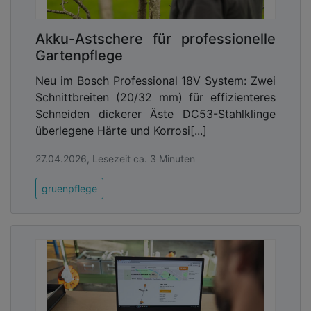
Zur Abstimmung
Akku-Astschere für professionelle
https://initiative-new-
Gartenpflege
life.de/loesungen...laetze/
https://initiative-new-life.de
Neu im Bosch Professional 18V System: Zwei
Schnittbreiten (20/32 mm) für effizienteres
Advertising
Schneiden dickerer Äste DC53-Stahlklinge
Abonnieren Sie unseren Newsletter mit
überlegene Härte und Korrosi[...]
Link zur kostenlosen PDF Ausgabe der
Kommunalwirtschaft!
27.04.2026, Lesezeit ca. 3 Minuten
gruenpflege