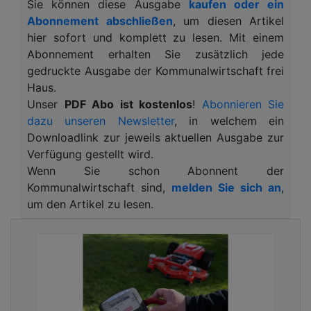
Sie können diese Ausgabe
kaufen oder ein
Wer sich für die Sanierung eines Spielplatzes
Abonnement abschließen
, um diesen Artikel
einsetzen möchte, der schon lange keine
hier sofort und komplett zu lesen. Mit einem
lachenden Kinder mehr gesehen hat, kann diesen
Abonnement erhalten Sie zusätzlich jede
einfach mit Foto, Adresse und Kurzbeschreibung
gedruckte Ausgabe der Kommunalwirtschaft frei
nominieren. Nach Ablauf der Nominierungsphase
Haus.
am 30. April 2024 wird eine Abstimmung
Unser
PDF Abo ist kostenlos
!
Abonnieren Sie
durchgeführt. Die drei Spielplätze mit den meisten
dazu unseren Newsletter
, in welchem ein
Stimmen gewinnen die kind- und klimagerechte
Downloadlink zur jeweils aktuellen Ausgabe zur
Sanierung mit einem nachhaltigen
Verfügung gestellt wird.
Fallschutzboden* aus Reifen-Gummigranulat.
Wenn Sie schon Abonnent der
Elastische Fallschutzböden aus nachhaltigem
Kommunalwirtschaft sind,
melden Sie sich an
,
Reifen-Gummigranulat gewährleisten seit über 40
um den Artikel zu lesen.
Jahren die Einhaltung höchster
Sicherheitsstandards. Kinder fühlen sich auf den
Böden wohl und können sich gefahrlos austoben.
Die Fallschutzböden aus recyceltem
Gummigranulat bieten wirksamen Schutz, wenn
Kinder von Spielgeräten springen oder fallen. Sie