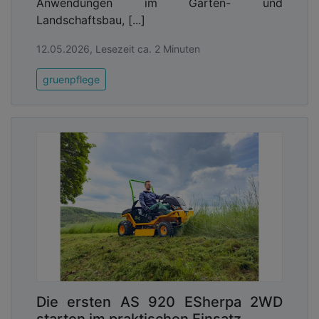
Anwendungen im Garten- und
schwarz.
Landschaftsbau, [...]
12.05.2026, Lesezeit ca. 2 Minuten
gruenpflege
Über NEW LIFE:
Die Initiative NEW LIFE hat es sich mit ihren
Die ersten AS 920 ESherpa 2WD
Partnern zur Aufgabe gemacht, eine zukunfts-
starten im praktischen Einsatz