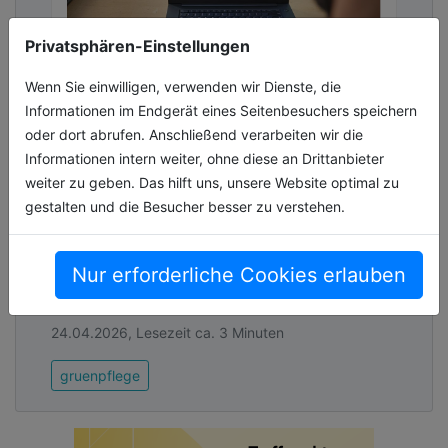
Privatsphären-Einstellungen
Wenn Sie einwilligen, verwenden wir Dienste, die
Informationen im Endgerät eines Seitenbesuchers speichern
Marken- und
oder dort abrufen. Anschließend verarbeiten wir die
technologieübergreifende
Informationen intern weiter, ohne diese an Drittanbieter
Erfassung von Maschinenlaufzeiten
weiter zu geben. Das hilft uns, unsere Website optimal zu
gestalten und die Besucher besser zu verstehen.
Der STIHL Smart Connector ist ein zentrales
Element des digitalen Flottenmanagement-
Systems STIHL connected. Der Sensor mit
Nur erforderliche Cookies erlauben
einem Durchmesser von knapp fünf Zen[...]
24.04.2026, Lesezeit ca. 3 Minuten
gruenpflege