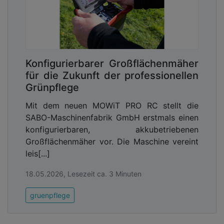
verringern den Aufprall und reduzieren die
Verletzungsgefahr.
Advertising
Abonnieren Sie unseren Newsletter mit
Konfigurierbarer Großflächenmäher
Link zur kostenlosen PDF Ausgabe der
für die Zukunft der professionellen
Kommunalwirtschaft!
Grünpflege
Mit dem neuen MOWiT PRO RC stellt die
Fallschutzplatten und Fallschutzmatten aus
SABO-Maschinenfabrik GmbH erstmals einen
Recycling-Gummigranulat sind in den Farben rot,
konfigurierbaren, akkubetriebenen
grün oder schwarz lieferbar. Sie sind mittelfristig
Großflächenmäher vor. Die Maschine vereint
wirtschaftlicher als Böden mit losen Schüttgütern,
leis[...]
da das Recyclingmaterial langlebig, pflegeleicht
und wartungsarm ist. Verankerungen von
18.05.2026, Lesezeit ca. 3 Minuten
Spielgeräten werden nahtlos umschlossen, was
Verletzungen und Verunreinigungen vorbeugt.
gruenpflege
Abgerundet wird das Angebot nachhaltiger
Recyclingprodukte für die attraktive Gestaltung