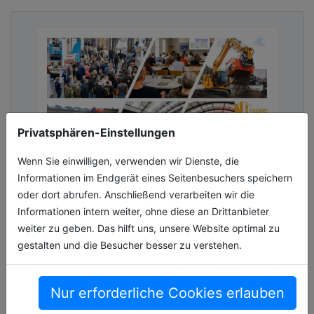
Privatsphären-Einstellungen
Wenn Sie einwilligen, verwenden wir Dienste, die
Informationen im Endgerät eines Seitenbesuchers speichern
Forschung, Innovation und große
oder dort abrufen. Anschließend verarbeiten wir die
Technik auf der NordBau 2026
Informationen intern weiter, ohne diese an Drittanbieter
weiter zu geben. Das hilft uns, unsere Website optimal zu
Die NordBau umfasst seit jeher ein
gestalten und die Besucher besser zu verstehen.
umfangreiches Angebot für gewerbliche,
öffentliche sowie private Bauherren – so auch
in ihrer 71. Ausgabe, die vom 9.-13. Sep[...]
Nur erforderliche Cookies erlauben