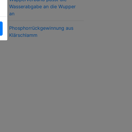
Wasserabgabe an die Wupper
an
Phosphorrückgewinnung aus
Klärschlamm