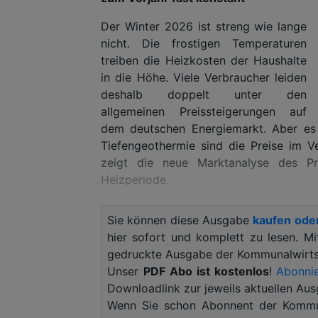
Der Winter 2026 ist streng wie lange
nicht. Die frostigen Temperaturen
treiben die Heizkosten der Haushalte
in die Höhe. Viele Verbraucher leiden
deshalb doppelt unter den
allgemeinen Preissteigerungen auf
dem deutschen Energiemarkt. Aber es 
Tiefengeothermie sind die Preise im V
zeigt die neue Marktanalyse des Pr
Heizperiode.
18 Wärmenetze in Bayern werden aktue
Sie können diese Ausgabe
kaufen ode
Anlage versorgt. Der Anteil der Erdwär
hier sofort und komplett zu lesen. M
es gibt eine große Gemeinsamkeit:
gedruckte Ausgabe der Kommunalwirtsc
verfügbar ist, profitieren die Mensch
Unser
PDF Abo ist kostenlos
!
Abonnie
Rückgang im Vorjahr um durchschn
Downloadlink zur jeweils aktuellen Aus
Heizperiode 2025/26 erfreuliche Zahlen
Wenn Sie schon Abonnent der Kommun