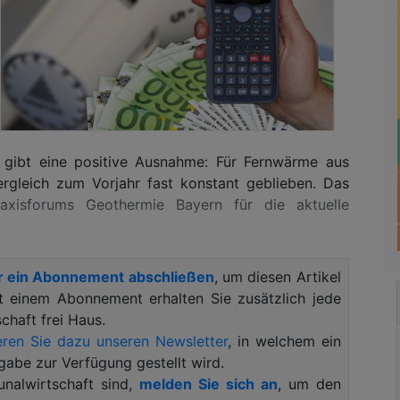
gibt eine positive Ausnahme: Für Fernwärme aus
ergleich zum Vorjahr fast konstant geblieben. Das
axisforums Geothermie Bayern für die aktuelle
ll mit der Energie aus einer Tiefengeothermie-
r ein Abonnement abschließen
, um diesen Artikel
me ist von Netz zu Netz zwar unterschiedlich. Aber
it einem Abonnement erhalten Sie zusätzlich jede
 Überall dort, wo Wärme aus Tiefengeothermie
haft frei Haus.
en von stabilen Heizkosten. Nach einem kräftigen
ren Sie dazu unseren Newsletter
, in welchem ein
ittlich 3,4 Prozent kommen nun auch für die
gabe zur Verfügung gestellt wird.
.
alwirtschaft sind,
melden Sie sich an
, um den