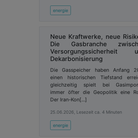
Wie sehr sich der Umstieg auf Fernwä
jüngste Untersuchung des Verbrauc
energie
deutschlandweite Medianpreis für Fernw
(kWh) lag. Der Medianpreis für Fernw
Zahlen des Praxisforums Geothermie Bay
Neue Kraftwerke, neue Risik
20 Prozent unter der vor allem mit foss
Die Gasbranche zwisch
Versorgungssicherheit 
Über die Geothermie in Deutschland:
Dekarbonisierung
In ganz Deutschland nutzen derzeit r
Die Gasspeicher haben Anfang 2
dem Inneren der Erde. Heißes Wasser
einen historischen Tiefstand errei
klimafreundlichen Erzeugung von Wärm
gleichzeitig spielt bei Gasimpor
diese umweltschonende Technologie bie
immer öfter die Geopolitik eine Ro
Oberrheingraben und in Südbayern.
Der Iran-Kon[...]
Die Standorte der bayerischen Anlagen
25.06.2026, Lesezeit ca. 4 Minuten
Landkreis Altötting: Kirchweidach 
energie
Landkreis Ebersberg: Poing (seit 2
Landkreis Erding: Erding (seit 1996