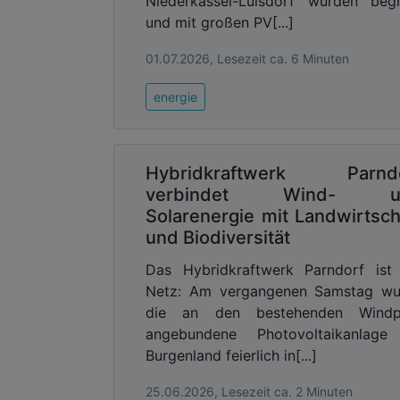
Niederkassel-Lülsdorf wurden beg
Tiefengeothermie immer wichtiger, um
und mit großen PV[...]
bezahlbar zu halten. Ein weiterer wich
2067 ist die Wärme aus Tiefengeother
01.07.2026, Lesezeit ca. 6 Minuten
günstiger ab als eine Wärmepumpe.
energie
Neue Rahmenbedingungen e
Tiefengeothermie
Besonders in Bayern, aber auch in 
Hybridkraftwerk Parnd
Bedingungen für eine erfolgreiche Wärm
verbindet Wind- u
zu 25 Prozent des gesamten Wärmebed
Solarenergie mit Landwirtsch
für Deutschland“ aus der Tiefe u
und Biodiversität
verbesserten sich die gesetzlichen 
vergangenen Jahren deutlich. So sol
Das Hybridkraftwerk Parndorf ist
Deutschland in den kommenden Jahre
Netz: Am vergangenen Samstag wu
Geothermie-Beschleunigungsgesetz,
die an den bestehenden Windp
Geothermie-Betreiber über ein Kf
angebundene Photovoltaikanlage
Fündigkeitsversicherung die Risiken 
Burgenland feierlich in[...]
dazu die Explorationsinitiative Geother
25.06.2026, Lesezeit ca. 2 Minuten