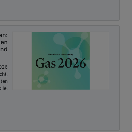
rme aus Tiefengeothermie lohnt, zeigt auch die
herzentrale Bundesverbands. Demnach lag der
ärme im April 2025 bei 17 Cent pro Kilowattstunde
ärme aus Tiefengeothermie beträgt den aktuellen
ern zufolge nur 13,4 Cent und liegt damit mehr als
en:
ilen Brennstoffen erzeugten Fernwärme.
en
und
und 40 Tiefengeothermie-Anlagen die Energie aus
026
 aus mehreren Kilometern Tiefe wird dabei zur
cht,
e und Strom genutzt. Die besten Bedingungen für
ten
ten sich hierzulande im Norddeutschen Becken, im
lle.
, die Wärme aus Tiefengeothermie liefern:
(2 Anlagen, seit 2013 und 2024).
009).
).