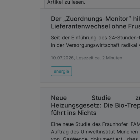
Die beste Preisentwicklung
Artikel zu lesen.
Energiemarkt
Der „Zuordnungs-Monitor“ hil
So gibt es in der Beispielrechnung für 
Lieferantenwechsel ohne Frus
nur einen minimalen Preisanstieg um dur
Preisentwicklung für Verbraucher ü
Seit der Einführung des 24-Stunden-
Beispielrechnung für eine Wohn
in der Versorgungswirtschaft radikal 
Jahresverbrauch beträgt der Anstieg e
zeigen klar: Die Wärme aus Tiefengeothe
10.07.2026, Lesezeit ca. 2 Minuten
stetig steigenden Preisen zu schützen“
,
Bayern, Dr. Jochen Schneider.
energie
Advertising
Abonnieren Sie unseren New
Neue Studie z
Ausgabe der
Heizungsgesetz: Die Bio-Tre
führt ins Nichts
Steigender CO₂-Preis kostet Hau
Eine neue Studie des Fraunhofer IFA
Jahr
Auftrag des Umweltinstitut München
Vor allem mit einer Gasheizung – das bet
von GasWende dokumentiert, dass 