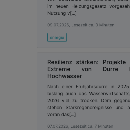
– wird das Heizen in diesem Jahr beso
im neuen Heizungsgesetz vorgeseh
hier die gemeinnützige Beratungsgese
Nutzung v[...]
„Heizspiegels“ errechnet. Allein der Ans
bezahlen müssen, die noch mit fossil
09.07.2026, Lesezeit ca. 3 Minuten
Mehrkosten pro Haushalt von einigen 
energie
Beim Einsatz einer Wärmepumpe wurde e
Mit einer Ölheizung steigen die Koste
die in Deutschland zum Großteil noch a
2 Prozent.
Resilienz stärken: Projekte 
Extreme von Dürre b
Größte Preissenkungen bei dre
Hochwasser
München
Nach einer Frühjahrsdürre in 2025
Die Preise um 5,8 Prozent gesenkt h
bislang auch das Wasserwirtschafts
Haushalte und Gewerbebetriebe in 
2026 viel zu trocken. Dem gegenü
Kirchheim (Landkreis München) verso
stehen Starkregenereignisse und a
diesjährigen Preisentwicklung für 
voran das[...]
(ebenfalls Landkreis München, minus
Geothermie in Ismaning (minus 1,8 Proz
07.07.2026, Lesezeit ca. 7 Minuten
ein Einfamilienhaus mit 27.000 Kilowat