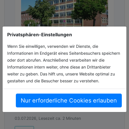
Privatsphären-Einstellungen
Wenn Sie einwilligen, verwenden wir Dienste, die
27 Prozent weniger
Informationen im Endgerät eines Seitenbesuchers speichern
Energieverbrauch: Stadt Wolfsburg
oder dort abrufen. Anschließend verarbeiten wir die
optimiert Wärmemanagement in
Informationen intern weiter, ohne diese an Drittanbieter
Schulen
weiter zu geben. Das hilft uns, unsere Website optimal zu
Stadt Wolfsburg setzt auf intelligente
gestalten und die Besucher besser zu verstehen.
Thermostate, um Energieverbrauch in
Schulen zu senken Bonus: hydraulischer
Abgleich digital und ohne weiteren Aufwand
Nur erforderliche Cookies erlauben
durchgeführt
03.07.2026, Lesezeit ca. 2 Minuten