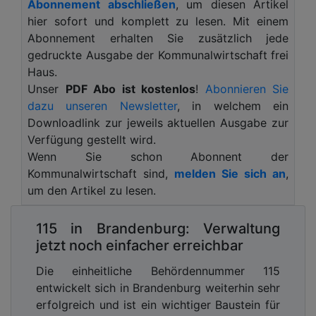
Abonnement abschließen
, um diesen Artikel
Ausweg aus dem Dilemma bietet ein
hier sofort und komplett zu lesen. Mit einem
gemanagtes Security Operations Center (SOC).
Abonnement erhalten Sie zusätzlich jede
Städte und kommunale Dienstleister stehen im
gedruckte Ausgabe der Kommunalwirtschaft frei
Visier von Cyberkriminellen. Das zeigen die
Haus.
erfolgreichen Angriffe in den letzten Jahren auf die
Unser
PDF Abo ist kostenlos
!
Abonnieren Sie
Südwestfalen-IT sowie die Städte Witten oder
dazu unseren Newsletter
, in welchem ein
Siegen – und das sind nur ein paar Beispiele.
Downloadlink zur jeweils aktuellen Ausgabe zur
Früher war der klassische Virenschutz auch in
Verfügung gestellt wird.
Kommunen die Standardlösung, um
Wenn Sie schon Abonnent der
Schadprogramme zuverlässig aufzuspüren und zu
Kommunalwirtschaft sind,
melden Sie sich an
,
stoppen. Heute funktioniert dies nur noch
um den Artikel zu lesen.
begrenzt, denn die Angreifergruppen haben ihre
Taktiken angepasst und verändert: Sie setzen auf
115 in Brandenburg: Verwaltung
dateilose Vektoren und nutzen beispielsweise
jetzt noch einfacher erreichbar
Sicherheitslücken in Anwendungen aus, um in die
Die einheitliche Behördennummer 115
IT-Systeme einzudringen. Oft existieren hierfür
entwickelt sich in Brandenburg weiterhin sehr
bereits Updates, diese werden aus Zeitmangel in
erfolgreich und ist ein wichtiger Baustein für
der IT-Abteilung aber nur verzögert eingespielt.