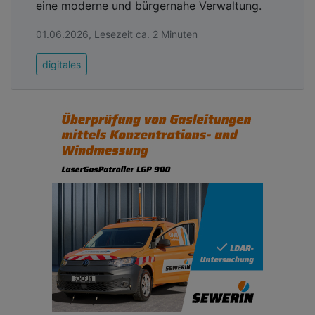
eine moderne und bürgernahe Verwaltung.
Eine weitere Möglichkeit ist das Ausnutzen
eigentlich legitimer Systemfunktionen, die in
01.06.2026, Lesezeit ca. 2 Minuten
Verbindung mit anderen Tools und Aktionen einen
Angriff ermöglichen. Zudem setzen die Kriminellen
digitales
auf ausgefeiltes Social Engineering in Form von
Phishing-Kampagnen, um Zugangsdaten für IT-
Systeme zu erhalten. Bei diesen Angriffsformen ist
ein klassischer Virenschutz nur begrenzt effektiv.
Erkennt eine Sicherheitslösung ein
Schadprogramm, ist der Angriff oft schon weiter
vorangeschritten.
Advertising
Abonnieren Sie unseren Newsletter mit
Link zur kostenlosen PDF Ausgabe der
Kommunalwirtschaft!
Ein weiteres Problem sind die oft hochkomplexe