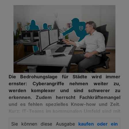
Die Bedrohungslage für Städte wird immer
ernster: Cyberangriffe nehmen weiter zu,
werden komplexer und sind schwerer zu
erkennen. Zudem herrscht Fachkräftemangel
und es fehlen spezielles Know-how und Zeit.
Kurz: IT-Teams im kommunalen Umfeld sind mit
ihren Aufgaben voll ausgelastet und nicht in der
Sie können diese Ausgabe
kaufen oder ein
Lage, effektive IT-Sicherheit sicherzustellen. Ein