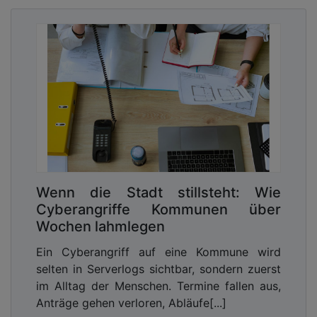
Anwendungslandschaft und IT-Systeme der Städte
und deren Einrichtungen, die eine Absicherung
erschweren. Sinnvoll ist daher ein umfassenderes
Security-Konzept. Dieses sollte eine
Angriffserkennung in einem frühen Stadium
ermöglichen. Nur so ist es möglich, den Schaden
möglichst klein zu halten und zum Beispiel den
vollständigen Ausfall von kommunalen IT-
Systemen zu verhindern.
24/7 ist Pflicht
Cyberkriminalität ist ein „Rund-um-die-Uhr-
Wenn die Stadt stillsteht: Wie
Geschäft“. Die Angreifergruppen sind auch nachts,
Cyberangriffe Kommunen über
an Wochenenden und an Feiertagen aktiv. Effektive
Wochen lahmlegen
IT-Sicherheit muss deshalb zwingend über den
Ein Cyberangriff auf eine Kommune wird
ganzen Tag und an 365 Tagen im Jahr
selten in Serverlogs sichtbar, sondern zuerst
gewährleistet sein, ansonsten ist sie lückenhaft
im Alltag der Menschen. Termine fallen aus,
und uneffektiv – dies kann ein klassischer
Anträge gehen verloren, Abläufe[...]
Virenschutz nicht leisten. Die Aufgabe einer