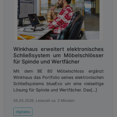
Winkhaus erweitert elektronisches
Schließsystem um Möbelschlösser
für Spinde und Wertfächer
Mit dem BE 80 Möbelschloss ergänzt
Winkhaus das Portfolio seines elektronischen
Schließsystems blueEvo um eine vielseitige
Lösung für Spinde und Wertfächer. Das[...]
Digitale Souveränität
06.05.2026, Lesezeit ca. 3 Minuten
Haben kommunale IT-Verantwortliche sich für ein
gemanagtes SOC entschieden, stellt sich die Frage
digitales
nach dem Anbieter. Hier ist auch das Thema