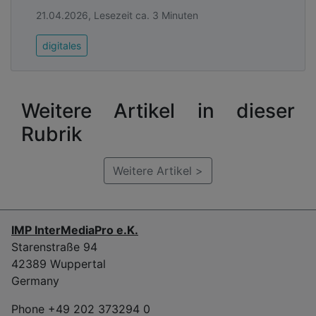
sich daher und führt schnell zu einem „Return of
21.04.2026, Lesezeit ca. 3 Minuten
Invest“ (ROI).
Kommunale IT-Verantwortliche sollten bei der
digitales
Anbieterwahl allerdings genau hinschauen und
dabei unbedingt die Fragen des
Unternehmensstandortes und den Umgang mit den
Weitere Artikel in dieser
Daten klären – dann steht einem effektiv und
Rubrik
vertrauensvoll arbeitenden Managed SOC nichts
im Weg.
Weitere Artikel >
Advertising
Abonnieren Sie unseren Newsletter mit
Link zur kostenlosen PDF Ausgabe der
IMP InterMediaPro e.K.
Kommunalwirtschaft!
Starenstraße 94
42389 Wuppertal
Germany
Phone +49 202 373294 0