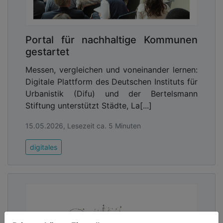
um Bedrohungen durch ihr Agieren zu entdecken.
Dies wird bei einem Security Operations Center
mit der Dienstleistung kombiniert, auf schädliche
Portal für nachhaltige Kommunen
Vorfälle umgehend reagieren zu können – dies
gestartet
leistet eine Virenschutzlösung nicht.
Messen, vergleichen und voneinander lernen:
Fachwissen auf dem neuesten Stand
Digitale Plattform des Deutschen Instituts für
Die komplexe Aufgabe, eine IT-Infrastruktur
Urbanistik (Difu) und der Bertelsmann
kontinuierlich zu überwachen und Cyberangriffe in
Stiftung unterstützt Städte, La[...]
den Anfängen zu stoppen, können Kommunen und
15.05.2026, Lesezeit ca. 5 Minuten
städtische Unternehmen im Regelfall nicht in
Eigenregie stemmen. Die IT-Teams sind mit dem
digitales
Betrieb der Systeme und Dienste bereits voll
ausgelastet und damit nicht in der Lage, einen
weiteren umfassenden Arbeitsbereich zu
übernehmen. Ein Rund-um-die-Uhr-Schichtbetrieb
ist daher illusorisch und der Aufbau eines eigenen
SOCs nicht möglich. Hierfür braucht es eine