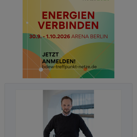
IT-Security ist außerdem ein hoch spezialisiertes
Feld, das weit über IT hinaus geht. IT-Fachleute
kennen sich nicht zwangsweise auch mit IT-
Sicherheit aus – hier ist viel Know-how und
Erfahrung gefragt. Ein SOC-Analystenteam verfügt
über dieses spezielle Security-Fachwissen. Dies ist
die Grundlage dafür, dass potenziell schädliche