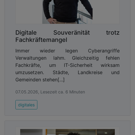
der Frage auseinandergesetzt, wie die Kommune
eine gute Cyberabwehr gewährleisten kann. Das
Beispiel zeigt, wie IT-Verantwortliche mit dem
Einsatz von MXDR ihr IT-Security-Team durch
Fachleute eines Dienstleisters erweitern. Mit
Digitale Souveränität trotz
dessen fachlicher Expertise ist das Security-
Fachkräftemangel
Niveau deutlich gestiegen.
Immer wieder legen Cyberangriffe
Verwaltungen lahm. Gleichzeitig fehlen
Fachkräfte, um IT-Sicherheit wirksam
umzusetzen. Städte, Landkreise und
Gemeinden stehen[...]
07.05.2026, Lesezeit ca. 6 Minuten
digitales