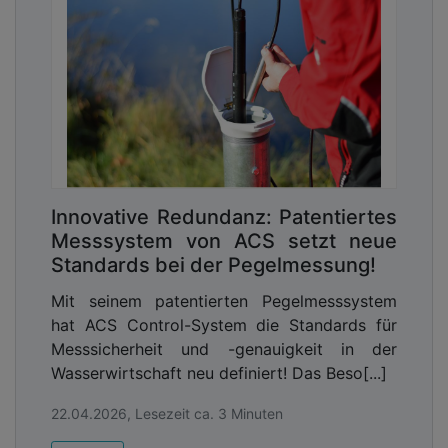
Anbieter aus Deutschland kommen sollte, damit
die strengen Datenschutzvorgaben erfüllt werden.
Da traf es sich gut, dass die
G DATA
CyberDefense
AG ihr Lösungsportfolio um Managed Extended
Detection and Response erweitert hat:
G DATA 365 | MXDR.
Innovative Redundanz: Patentiertes
Messsystem von ACS setzt neue
Standards bei der Pegelmessung!
Mit seinem patentierten Pegelmesssystem
hat ACS Control-System die Standards für
Messsicherheit und -genauigkeit in der
Wasserwirtschaft neu definiert! Das Beso[...]
22.04.2026, Lesezeit ca. 3 Minuten