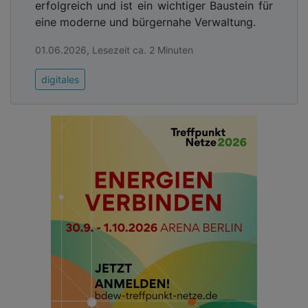
erfolgreich und ist ein wichtiger Baustein für
Gründen übersehen oder falsch gedeutet hatten.
eine moderne und bürgernahe Verwaltung.
Was wie ein Vorwurf klingt, ist eigentlich keiner.-
Denn: Das Erkennen aktiver Attacken auf die IT
01.06.2026, Lesezeit ca. 2 Minuten
einer Stadt oder eines Landkreises gehört nicht
zum Kern der Ausbildung von städtischen und
digitales
kommunalen IT-Fachkräfte. Daher kann man den
Mitarbeitenden diesen Fehler kaum anlasten, denn
das ist auch nicht Ziel der Ausbildung. Und genau
hier krankt das System kommunaler IT-Sicherheit:
Der Fokus liegt zu stark auf der Abwehr von
Angriffen und nicht auf der Erkennung laufender
Angriffsversuche. An dieser Stelle kommen
Extended-Detection-and-Response-Systeme
(XDR-Systeme) zum Einsatz.
Advertising
Abonnieren Sie unseren Newsletter mit
Link zur kostenlosen PDF Ausgabe der
Kommunalwirtschaft!