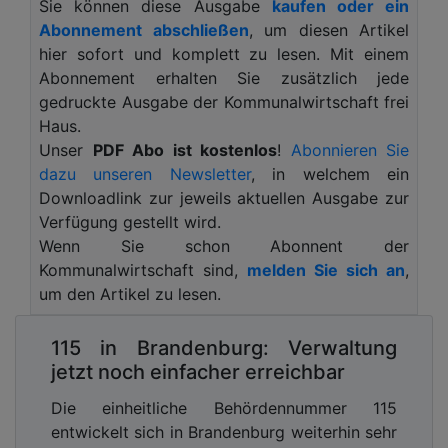
Sie können diese Ausgabe
kaufen oder ein
Detection and Response (MXDR) von
G DATA
Abonnement abschließen
, um diesen Artikel
CyberDefense.
hier sofort und komplett zu lesen. Mit einem
In Sachen IT-Sicherheit sind Städte, Landkreise und
Abonnement erhalten Sie zusätzlich jede
Kommunen oft auf sich allein gestellt. Dabei stehen
gedruckte Ausgabe der Kommunalwirtschaft frei
alle vor den gleichen Herausforderungen: Geringes
Haus.
IT-Budget, chronischer Personalmangel, fehlendes
Unser
PDF Abo ist kostenlos
!
Abonnieren Sie
IT-Security-Wissen sowie lange Vergabeverfahren.
dazu unseren Newsletter
, in welchem ein
Diese Rahmenbedingungen erschweren eine
Downloadlink zur jeweils aktuellen Ausgabe zur
zeitgemäße Absicherung der IT. Vor diesem
Verfügung gestellt wird.
Hintergrund ziehen immer mehr Verantwortliche
Wenn Sie schon Abonnent der
die Zusammenarbeit mit externen Dienstleistern in
Kommunalwirtschaft sind,
melden Sie sich an
,
Betracht.
um den Artikel zu lesen.
Unrunde IT-Sicherheit
115 in Brandenburg: Verwaltung
Viele IT-Sicherheitsvorfälle in Kommunen hatten in
jetzt noch einfacher erreichbar
der Vergangenheit eine Gemeinsamkeit: Es gab
Die einheitliche Behördennummer 115
eindeutige Anzeichen eines Angriffs, welche die IT-
entwickelt sich in Brandenburg weiterhin sehr
Verantwortlichen aus unterschiedlichen guten