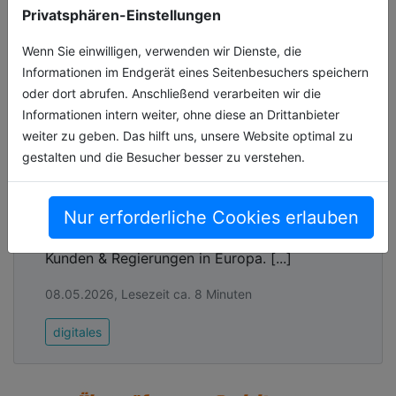
Privatsphären-Einstellungen
Wenn Sie einwilligen, verwenden wir Dienste, die
Informationen im Endgerät eines Seitenbesuchers speichern
oder dort abrufen. Anschließend verarbeiten wir die
Informationen intern weiter, ohne diese an Drittanbieter
weiter zu geben. Das hilft uns, unsere Website optimal zu
gestalten und die Besucher besser zu verstehen.
Knackpunkt Kommunikation
„Nein, das kann ich nicht.“ Die Antwort von
Nur erforderliche Cookies erlauben
Anton Carniaux, Chefjustiziar von Microsoft
NIS-2: Leitlinie für mehr IT-Sicherheit
France, schockierte Millionen Microsoft-
Die Erhöhung des IT-Sicherheitsniveaus in Städten
Kunden & Regierungen in Europa. [...]
und Landkreisen sowie den angeschlossenen
Unternehmen steht bei vielen Verantwortlichen
08.05.2026, Lesezeit ca. 8 Minuten
schon lange weit oben auf der Agenda. Mit der
digitales
europäischen Initiativen wie der NIS-2-Direktive
schien eine starke Argumentationshilfe endlich den
Weg in die Hände der IT-