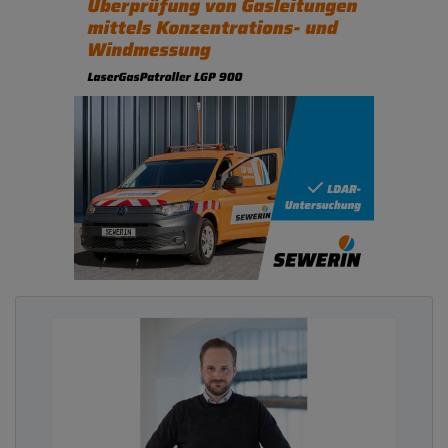
Sicherheitsverantwortlichen gefunden zu haben.
Aber das Gesetzgebungsverfahren ist in
Deutschland noch nicht abgeschlossen, sodass
unklar ist, ob und welche Vorgaben auf
kommunaler Ebene gelten werden. Die bisherigen
Entwürfe haben Kommunen nicht in den
Anwendungsbereich aufgenommen. Aber auch in
Kommunen ist der Schutzbedarf sehr hoch – egal,
ob die Politik diese für kritisch hält oder nicht. Die
Cyberattacken auf den Landkreis Anhalt-Bitterfeld,
die Stadtverwaltungen in Witten, Bergisch-
Gladbach, Schwerin, Fürth oder auf den
kommunalen IT-Dienstleister in Südwestfalen sind
nur ein paar der Beispiele aus der jüngeren
Vergangenheit. Sind Kommunen nicht arbeitsfähig,
leiden darunter die Bürgerinnen und Bürger, und
das mitunter für Monate.
Auch die Stadt Menden im Sauerland hat sich mit