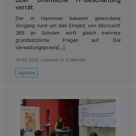
verrät
Der in Hannover bekannt gewordene
Vorgang rund um den Einsatz von Microsoft
365 an Schulen wirft gleich mehrere
Die Antwort auf die Frage nach mehr IT-Sicherheit
grundsätzliche Fragen auf. Die
liegt daher für viele darin, die Überwachung des
Verwaltungspraxis[...]
Netzwerks in die Hände eines vertrauenswürdigen
19.05.2026, Lesezeit ca. 5 Minuten
und qualifizierten IT-Dienstleisters zu legen. Solche
Unternehmen verfügen nicht nur über das
digitales
notwendige Personal mit dem entsprechenden
Know-how, sondern können die Systeme auch
dauerhaft rund um die Uhr überwachen und bei
Unregelmäßigkeiten sofort die richtigen Schritte
einleiten. Ein MXDR ist ein erfolgversprechender
Ansatz, um das Niveau der IT-Sicherheit in der
öffentlichen Verwaltung und in kommunal
geführten Unternehmen schnell zu steigern. Es
bietet alle Vorteile, die sonst nur mit erheblichen