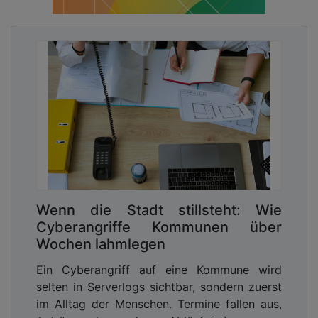
Mit MXDR raus aus dem Dilemma
In dieser Situation macht der Einsatz einer MXDR-
Lösung Sinn. Dabei deckt die XDR-Komponente
einen wichtigen Aspekt vieler Netzwerke ab: das
Erkennen eines laufenden Angriffsversuches. Zu
unterscheiden sind dabei zwei Lösungsansätze: Ein
selbst verwaltetes System und eines, das von
einem Dienstleister gemanagt wird. Der
entscheidende Unterschied: die langfristigen
Kosten. Bei einem nicht gemanagten XDR müssen
Wenn die Stadt stillsteht: Wie
Verantwortliche schnell reagieren und Erkenntnisse
Cyberangriffe Kommunen über
aus dem System korrekt umsetzen. Die Kernfrage,
Wochen lahmlegen
die sie dabei als erstes beantworten müssen,
lautet also:
„Können wir dies realistisch mit
Ein Cyberangriff auf eine Kommune wird
vorhandenem Personal umsetzen?“
Für eine 24/7-
selten in Serverlogs sichtbar, sondern zuerst
Abdeckung wird viel Personal benötigt.
im Alltag der Menschen. Termine fallen aus,