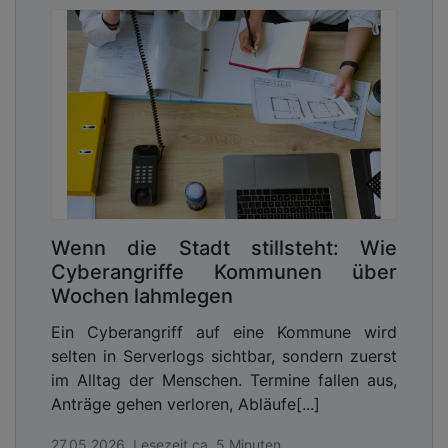
solches Notfallhandbuch beinhaltet vor allem
technische Vorkehrungen zum Schutz der IT-
Infrastruktur. Aber auch die Krisenkommunikation
sollte immer ein Teil eines Notfallhandbuchs sein,
denn das Vertrauen der Bürger in funktionierende
Behörden darf nicht beschädigt oder muss
gegebenenfalls schnell wiederhergestellt werden.
Für die Krisenkommunikation ist der „Leitfaden
Krisenkommunikation“, den das Bundesministerium
des Innern herausgegeben hat, hilfreich.
Wenn die Stadt stillsteht: Wie
Erfahrungsgemäß muss ein
Cyberangriffe Kommunen über
Krisenkommunikationsplan immer in einem Prozess
Wochen lahmlegen
mit Behördenleitung, Pressestelle, IT-Abteilung,
Ein Cyberangriff auf eine Kommune wird
Sicherheits-Experten und betroffenen
selten in Serverlogs sichtbar, sondern zuerst
Fachabteilungen einer Organisation erarbeitet
im Alltag der Menschen. Termine fallen aus,
werden.
Anträge gehen verloren, Abläufe[...]
Kommunikation in der Krise ist
Stabsarbeit
27.05.2026, Lesezeit ca. 5 Minuten