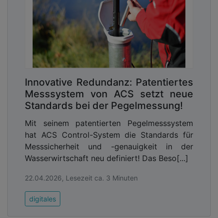
Krisenfall kann sie die einzige Verbindung der
krisenbetroffenen Organisation zur Außenwelt
werden. Eine solche Darksite ist eine vorbereitete
Internet-Seite mit den wichtigsten Informationen
für Bürger, Mitarbeitende und Öffentlichkeit im
Krisenfall. Diese Darksite wird bei Bedarf „scharf
geschaltet“, die Web-Adresse der Homepage wird
Innovative Redundanz: Patentiertes
über den Provider auf die Darksite gelenkt.
Messsystem von ACS setzt neue
Standards bei der Pegelmessung!
Mit seinem patentierten Pegelmesssystem
hat ACS Control-System die Standards für
Messsicherheit und -genauigkeit in der
Wasserwirtschaft neu definiert! Das Beso[...]
22.04.2026, Lesezeit ca. 3 Minuten
digitales