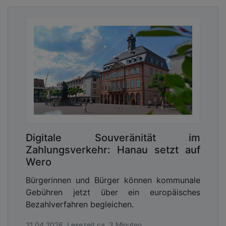
Auf der Darksite können anschießend laufend
aktuelle Informationen zur Krise und zur
Krisenbewältigung veröffentlicht werden sowie
Kontaktadressen für Betroffene, Medien und
Partner.
Bereits im Vorfeld muss geklärt sein, wer während
der Krise für die Redaktion der Darksite
Digitale Souveränität im
verantwortlich ist. Die verantwortliche
Zahlungsverkehr: Hanau setzt auf
Redaktionsleitung sollte Teil des KKN sein. Die
Wero
Ergonomie der Darksite muss im Vorfeld getestet
Bürgerinnen und Bürger können kommunale
und auf Performanz optimiert werden. Es geht
Gebühren jetzt über ein europäisches
nicht um grafische Qualität, sondern um
Bezahlverfahren begleichen.
Schnelligkeit, Bedienbarkeit und Verständlichkeit
auch im mobilen Einsatz.
21.04.2026, Lesezeit ca. 3 Minuten