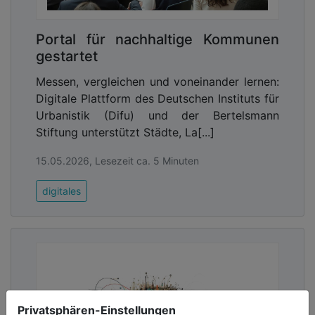
Falle einer Cyber-Attacke liegt die Verantwortung
bei der IT-Abteilung. Deshalb führen ein Mitglied
Portal für nachhaltige Kommunen
aus der Pressestelle und ein Mitglied aus der IT
gestartet
gemeinsam den KKN.
Messen, vergleichen und voneinander lernen:
Aufgaben des Kommunikation-
Digitale Plattform des Deutschen Instituts für
Notfallstabs
Urbanistik (Difu) und der Bertelsmann
Im Krisenfall koordiniert der
Stiftung unterstützt Städte, La[...]
Krisenkommunikations-Notfallstab folgende
Aufgaben:
15.05.2026, Lesezeit ca. 5 Minuten
Recherche rechtlicher Informationspflichten
digitales
und Umsetzung entsprechender
Informationspflichten. Dieser Schritt ist
insbesondere im Rahmen der DSGVO
relevant.
Aufbereitung der Botschaften für die reaktive
und aktive Kommunikation.
Umsetzung der geeigneten
Privatsphären-Einstellungen