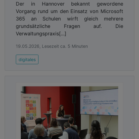
Der in Hannover bekannt gewordene
Vorgang rund um den Einsatz von Microsoft
365 an Schulen wirft gleich mehrere
grundsätzliche Fragen auf. Die
Verwaltungspraxis[...]
Am Krisenkommunikations-Notfallstab (KKN)
19.05.2026, Lesezeit ca. 5 Minuten
sollten nur aktiv an
Kommunikationsentscheidungen beteiligte
digitales
Verantwortliche teilnehmen. Dieses Gremium wird
nicht nach hierarchischen Gesichtspunkten
besetzt. Es handelt sich um einen Expertenrat. Die
Information der Gesamtorganisation erfolgt über
den erweiterten Krisenkommunikations-Notfallstab
(eKKN), dem Mitglieder aller Stabsstellen,
Dezernate und Ämter angehören. Neben der
Krisenkommunikation geht es im konkreten
Handeln zur Lösung einer Krise vor allen Dingen
um die Koordination technischer Maßnahmen. Im