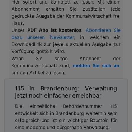
hohe Folgekosten. Denn eines ist sicher: Keine
hier sofort und komplett zu lesen. Mit einem
Technik kann 100-prozentigen Schutz vor
Abonnement erhalten Sie zusätzlich jede
Cyberkriminalität (und anderen Risiken)
gedruckte Ausgabe der Kommunalwirtschaft frei
garantieren.
Haus.
Unser
PDF Abo ist kostenlos
!
Abonnieren Sie
Eine gute Krisenprävention hat aus der Perspektive
dazu unseren Newsletter
, in welchem ein
der Kommunikation drei Elemente:
Downloadlink zur jeweils aktuellen Ausgabe zur
Verfügung gestellt wird.
Eine gute Kommunikationsarbeit im
Wenn Sie schon Abonnent der
Tagesgeschäft schafft etablierte Kontakte zu
Kommunalwirtschaft sind,
melden Sie sich an
,
Meinungsführern. Auf gute Beziehungen und
um den Artikel zu lesen.
starkes Standing kann man in der Krise
aufsetzen.
115 in Brandenburg: Verwaltung
Ein Krisenkommunikationsplan bereitet die
jetzt noch einfacher erreichbar
Kommune auf alle möglichen Krisenszenarien
optimal vor. Dazu zählen klare Verhaltens-
Die einheitliche Behördennummer 115
und Kommunikationsregeln, vorbereitete
entwickelt sich in Brandenburg weiterhin sehr
Inhalte und sichere Kommunikationskanäle
erfolgreich und ist ein wichtiger Baustein für
und -instrumente.
eine moderne und bürgernahe Verwaltung.
Ein Internet-Monitoring zeigt an, wie die Krise