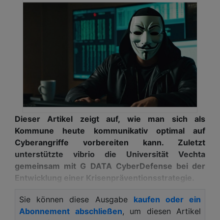
Dieser Artikel zeigt auf, wie man sich als
Kommune heute kommunikativ optimal auf
Cyberangriffe vorbereiten kann. Zuletzt
unterstützte vibrio die Universität Vechta
gemeinsam mit G DATA CyberDefense bei der
Entwicklung einer Krisenpräventionsstrategie.
Kommunen, die sich gut auf Krisen vorbereiten,
Sie können diese Ausgabe
kaufen oder ein
minimieren negative Krisenfolgen und sparen so
Abonnement abschließen
, um diesen Artikel