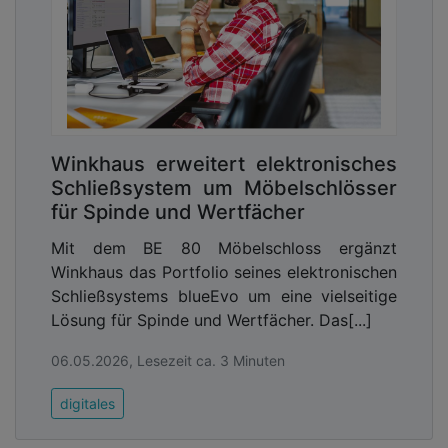
sind. Nach einem Cyberangriff funktionieren
möglicherweise die Mail-Accounts der beteiligten
Mitarbeitenden nicht mehr.
Winkhaus erweitert elektronisches
Schließsystem um Möbelschlösser
für Spinde und Wertfächer
Mit dem BE 80 Möbelschloss ergänzt
Winkhaus das Portfolio seines elektronischen
Schließsystems blueEvo um eine vielseitige
Lösung für Spinde und Wertfächer. Das[...]
06.05.2026, Lesezeit ca. 3 Minuten
digitales
DSGVO und Arbeitszeitregeln gelten –
auch im Krisenfall