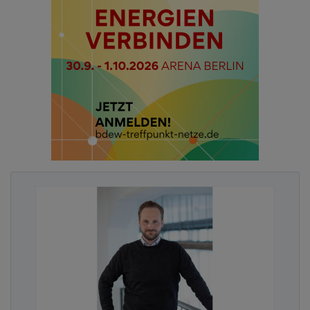
Krisenmeldungen.
Analyse des Wahrheitsgehalts der Vorwürfe:
Recherche in den Fachabteilungen und bei
externen Stellen.
Entscheidung über die grundsätzliche
Reputationsstrategie: Schweigen, Reagieren
oder Verdrängen und davon abhängig,
Entscheidung, welche Zielgruppen aktiv und
welche reaktiv informiert werden.
Für diese Zwecke erhält die Pressestelle
während des Krisenfalls direkten Zugriff auf
alle Social-Media-Kanäle der Kommune und
auf alle alternativen Online-Kanäle sowie auf
eine Darksite.
Von der Theorie in die Praxis
Die Planung der Krisenkommunikation umfasst
auch viele praktische Aspekte der Umsetzung.