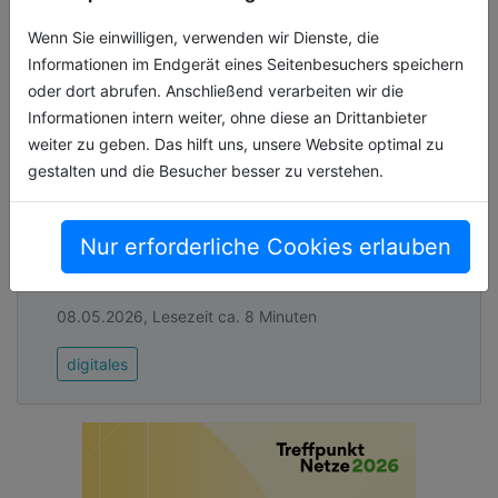
Kommunikationsmaßnahmen für alle
Zielgruppen in den geeigneten Kanälen,
Wenn Sie einwilligen, verwenden wir Dienste, die
gemeinsam mit den Verantwortlichen für die
Informationen im Endgerät eines Seitenbesuchers speichern
Kommunikationsinstrumente und/oder -
oder dort abrufen. Anschließend verarbeiten wir die
kanäle.
Informationen intern weiter, ohne diese an Drittanbieter
weiter zu geben. Das hilft uns, unsere Website optimal zu
Knackpunkt Kommunikation
gestalten und die Besucher besser zu verstehen.
„Nein, das kann ich nicht.“ Die Antwort von
Anton Carniaux, Chefjustiziar von Microsoft
Nur erforderliche Cookies erlauben
France, schockierte Millionen Microsoft-
Kunden & Regierungen in Europa. [...]
08.05.2026, Lesezeit ca. 8 Minuten
digitales
Analyse der Quellen und Multiplikatoren der