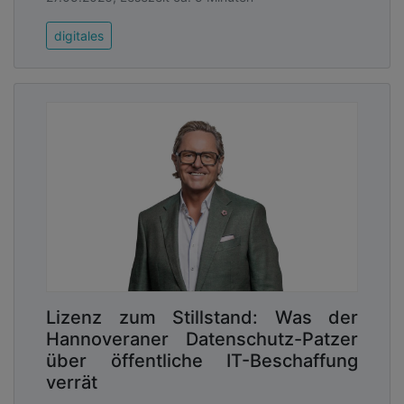
Um eine konsistente Kommunikation und im
digitales
Krisenfall eine schnelle Reaktion auf alle
Herausforderungen zu garantieren, ist eine klare
kommunikative Verantwortungsstruktur
notwendig. Während die Gesamtverantwortung für
korrektes behördliches Handeln in der Krise bei
der Amtsleitung liegt, muss die Verantwortung für
die Krisenkommunikation in der Pressestelle
angesiedelt werden.
Lizenz zum Stillstand: Was der
Hannoveraner Datenschutz-Patzer
über öffentliche IT-Beschaffung
verrät