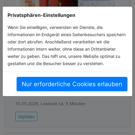
Privatsphären-Einstellungen
Wenn Sie einwilligen, verwenden wir Dienste, die
Informationen im Endgerät eines Seitenbesuchers speichern
oder dort abrufen. Anschließend verarbeiten wir die
Informationen intern weiter, ohne diese an Drittanbieter
Portal für nachhaltige Kommunen
weiter zu geben. Das hilft uns, unsere Website optimal zu
gestartet
gestalten und die Besucher besser zu verstehen.
Messen, vergleichen und voneinander lernen:
Digitale Plattform des Deutschen Instituts für
Nur erforderliche Cookies erlauben
Urbanistik (Difu) und der Bertelsmann
Stiftung unterstützt Städte, La[...]
15.05.2026, Lesezeit ca. 5 Minuten
digitales