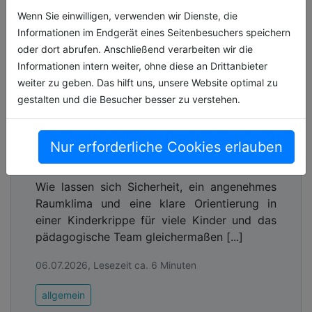
Wenn Sie einwilligen, verwenden wir Dienste, die
Informationen im Endgerät eines Seitenbesuchers speichern
oder dort abrufen. Anschließend verarbeiten wir die
Informationen intern weiter, ohne diese an Drittanbieter
weiter zu geben. Das hilft uns, unsere Website optimal zu
gestalten und die Besucher besser zu verstehen.
Smarte und funktionale KNX-
Gebäudesteuerung in einer
städtischen Kinderkrippe in
Nur erforderliche Cookies erlauben
Eschenbach (Oberpfalz)
Wie lassen sich Sicherheit, ein angenehmes
Raumklima und eine klare Orientierung in
einer Kinderkrippe für viele Kinder und das
pädagogische Team gleichermaßen [...]
06.07.2026, Lesezeit ca. 6 Minuten
allgemein