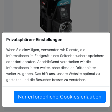
Privatsphären-Einstellungen
NEU: Akku-Motoreinheit für den
Wenn Sie einwilligen, verwenden wir Dienste, die
Ersatz von Benzinmotoren
Informationen im Endgerät eines Seitenbesuchers speichern
oder dort abrufen. Anschließend verarbeiten wir die
Makita erweitert das 40V max. XGT Akku-
Informationen intern weiter, ohne diese an Drittanbieter
System um eine leistungsstarke und vielseitig
weiter zu geben. Das hilft uns, unsere Website optimal zu
einsetzbare Akku-Motoreinheit: die neue
gestalten und die Besucher besser zu verstehen.
GU01G mit einer maximalen elektrisc[...]
03.07.2026, Lesezeit ca. 2 Minuten
Nur erforderliche Cookies erlauben
allgemein