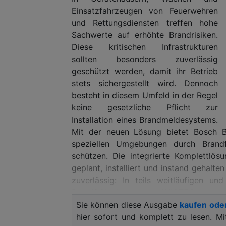
Einsatzfahrzeugen von Feuerwehren
und Rettungsdiensten treffen hohe
Sachwerte auf erhöhte Brandrisiken.
Diese kritischen Infrastrukturen
sollten besonders zuverlässig
geschützt werden, damit ihr Betrieb
stets sichergestellt wird. Dennoch
besteht in diesem Umfeld in der Regel
keine gesetzliche Pflicht zur
Installation eines Brandmeldesystems.
Mit der neuen Lösung bietet Bosch Bu
speziellen Umgebungen durch Brandf
schützen. Die integrierte Komplettlö
geplant, installiert und instand gehalte
zuverlässig: In teils weitläufigen u
Brandfrüherkennung AVIOTEC zu
Einsatzfahrzeugen spezielle Mobilfu
Sie können diese Ausgabe
kaufen ode
modernen Alarmierungssystem wer
hier sofort und komplett zu lesen. M