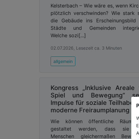
Detektiert die Lösung Rauch oder Feue
Kelsterbach – Wie wäre es, wenn Kir
folgen schnelle und intelligente In
plötzlich verschwinden? Wie stark 
Alarmserver bis zur zuständigen „Integr
die Gebäude ins Erscheinungsbild
alternativ zur zertifizierten Notruf- u
Städte und Gemeinden integrie
Reaktionszeiten zwischen den veran
Welche sozi[...]
Möglichkeit einer Echtzeit-Benachrich
02.07.2026, Lesezeit ca. 3 Minuten
Personen funktioniert der Alarm unabh
entsprechende Schnittstelle eingericht
allgemein
Fahrzeugs übermittelt.
Basierend auf den Gegebenheiten vor O
begleitet Bosch Building Technologie
Kongress „Inklusive Areale 
Planung und Umsetzung bis zum Betrieb
Spiel und Bewegung“ se
Impulse für soziale Teilhabe 
Advertising
P
moderne Freiraumplanung
Abonnieren Sie unseren New
W
Wie können öffentliche Räume
Ausgabe der
E
gestaltet werden, dass sie al
A
Menschen gleichermaßen Bewegu