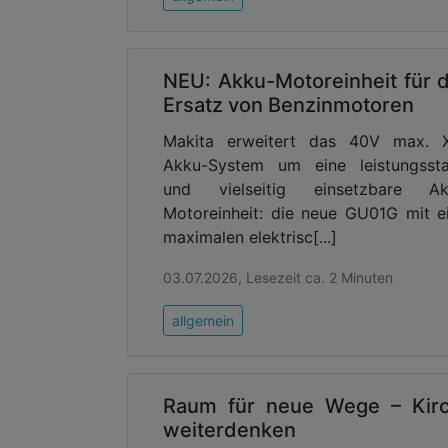
Advertising
Abonnieren Sie unseren New
NEU: Akku-Motoreinheit für 
Ausgabe der
Ersatz von Benzinmotoren
Makita erweitert das 40V max. 
Sicherstellung der Einsatzfähigk
Akku-System um eine leistungssta
Die Bereitstellung der Spezialfahrze
und vielseitig einsetzbare Ak
hohen Anschaffungskosten und langen 
Motoreinheit: die neue GU01G mit e
akkubetriebener Geräte wie Funkgeräte
maximalen elektrisc[...]
das Brandrisiko. Um zuverlässig und
erkennen, kann es sich lohnen, auch hi
03.07.2026, Lesezeit ca. 2 Minuten
Bosch Building Technologies umfasst 
eventuelle Entstehungsbrände in den
allgemein
Alarmserver melden. Die Lösung von Bos
Reaktion, minimiert dadurch Schäden 
gewährleisten.
Raum für neue Wege – Kir
weiterdenken
Vernetztes Alarmierungssystem f