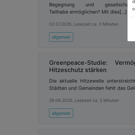
d
Begegnung und gesellschaftli
o
Teilhabe ermöglichen? Mit dies[...]
02.07.2026, Lesezeit ca. 3 Minuten
allgemein
Greenpeace-Studie: Ver
Hitzeschutz stärken
Die aktuelle Hitzewelle unterstreic
Städten und Gemeinden fehlt das Geld
29.06.2026, Lesezeit ca. 2 Minuten
allgemein