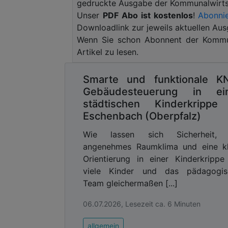
verantwortlichen Stellen sichergeste
gedruckte Ausgabe der Kommunalwirtsc
ermöglicht.
Unser
PDF Abo ist kostenlos
!
Abonnie
Downloadlink zur jeweils aktuellen Aus
Zuverlässige Brandfrüherkennu
Wenn Sie schon Abonnent der Kommun
Beim Thema Brandschutz von Gerätehäu
Artikel zu lesen.
und Rettungsdiensten bestehen zwei He
der Regel mit hohen Decken und ha
Smarte und funktionale K
herkömmliche Brandmelder an ihre Gre
Gebäudesteuerung in ei
entstehender Rauch die Melder an de
städtischen Kinderkrippe
Brandlast vor, da diese Infrastrukturen
Eschenbach (Oberpfalz)
akkubetriebenem Rettungswerkzeug
Wie lassen sich Sicherheit, 
Ladegeräten ausgestattet sind. Der Sch
angenehmes Raumklima und eine kl
kann entscheidend sein, um einen 
Orientierung in einer Kinderkrippe
Einsatzstellen zu vermeiden. Dazu 
viele Kinder und das pädagogis
Ersatzbeschaffung. Die videobasierte
Team gleichermaßen [...]
Technologies erkennt in kürzester Z
Infrarottechnologie ist eine Detektion
06.07.2026, Lesezeit ca. 6 Minuten
dem in der Lösung eingebundenen Ala
Livebilder zugreifen, um die Lage vor O
allgemein