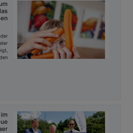
rum
as
nen
der
ler
igt,
den
im
eue
aer