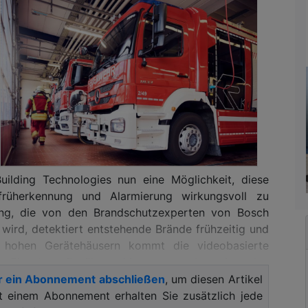
ilding Technologies nun eine Möglichkeit, diese
rüherkennung und Alarmierung wirkungsvoll zu
sung, die von den Brandschutzexperten von Bosch
n wird, detektiert entstehende Brände frühzeitig und
nd hohen Gerätehäusern kommt die videobasierte
m Einsatz. Darüber hinaus werden in den
nkrauchmelder angebracht. Kombiniert mit einem
r ein Abonnement abschließen
, um diesen Artikel
den so kurze Reaktionszeiten zwischen den
it einem Abonnement erhalten Sie zusätzlich jede