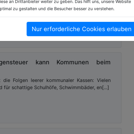
iese an Drittanbieter weiter zu geben. Das hilft uns, unsere Website
che
ptimal zu gestalten und die Besucher besser zu verstehen.
Nur erforderliche Cookies erlauben
mögensteuer kann Kommunen beim
ht die Folgen leerer kommunaler Kassen: Vielen
 für schattige Schulhöfe, Schwimmbäder, en[...]