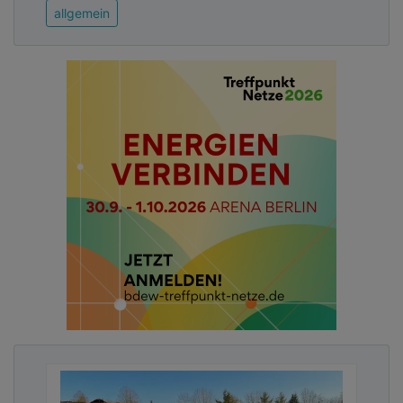
voneinander zu lernen.“ Nicht jede Kommune muss
allgemein
das Rad der guten Lösungen neu erfinden. Im
Zukunftsraum Demografie kommen nach dem
Prinzip „Biete/ Suche“ Personen zusammen, die an
ähnlichen Herausforderungen arbeiten.
Advertising
Abonnieren Sie unseren Newsletter mit
Link zur kostenlosen PDF Ausgabe der
Kommunalwirtschaft!
Neben dem offenen Angebot des Austauschs
bietet das Netzwerk weitere konkrete Vorteile: Alle
Mitglieder haben exklusiven Zugang zu einer
Mikroförderung (bis zu 5000 Euro pro Kommune
pro Jahr auf Antrag), die eingesetzt werden kann,
um externe Beraterinnen und Berater zu
beauftragen oder sich interkommunal zu