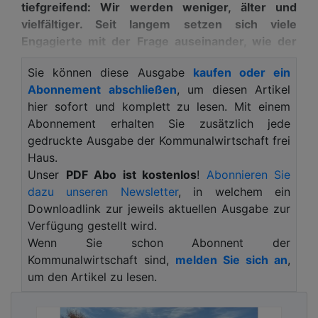
tiefgreifend: Wir werden weniger, älter und
vielfältiger. Seit langem setzen sich viele
Engagierte mit der Frage auseinander, wie der
Wandel auf kommunaler Ebene – in den Dörfern,
Sie können diese Ausgabe
kaufen oder ein
Städten, Gemeinden und Landkreisen – gestaltet
Abonnement abschließen
, um diesen Artikel
werden kann.
Was es bisher nicht gab: Einen Ort,
hier sofort und komplett zu lesen. Mit einem
an dem (Praxis)-Wissen gebündelt und Austausch
Abonnement erhalten Sie zusätzlich jede
sowie gegenseitige Unterstützung über
gedruckte Ausgabe der Kommunalwirtschaft frei
Stadtgrenzen hinaus stattfinden kann. Der
Haus.
Zukunftsraum Demografie füllt diese Lücke. Seit
Unser
PDF Abo ist kostenlos
!
Abonnieren Sie
dem 27. Mai ist die bundesweite digitale Plattform
dazu unseren Newsletter
, in welchem ein
geöffnet. Umgesetzt wurde sie vom
Downloadlink zur jeweils aktuellen Ausgabe zur
Kompetenzzentrum Technik-Diversity-
Verfügung gestellt wird.
Chancengleichheit e. V.
Wenn Sie schon Abonnent der
Der Zukunftsraum Demografie ist mehr als eine
Kommunalwirtschaft sind,
melden Sie sich an
,
Website. Er ist ein eigenes Netzwerk, das Räume
um den Artikel zu lesen.
öffnet und zur Mitgestaltung einlädt. Es richtet
sich an alle, die den demografischen Wandel in den