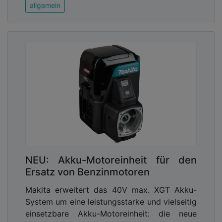
allgemein
Der „Zukunftsraum kommunale
Demografiegestaltung“ wird vom
Bundesministerium für Bildung, Familie, Senioren,
Frauen und Jugend gefördert. Die Geschäftsstelle
ist im Kompetenzzentrum Technik-Diversity-
Chancengleichheit e. V. angesiedelt.
Quellen / Links:
http://www.zukunftsraum-demografie.de
Advertising
Abonnieren Sie unseren Newsletter mit
NEU: Akku-Motoreinheit für den
Link zur kostenlosen PDF Ausgabe der
Ersatz von Benzinmotoren
Kommunalwirtschaft!
Makita erweitert das 40V max. XGT Akku-
System um eine leistungsstarke und vielseitig
einsetzbare Akku-Motoreinheit: die neue