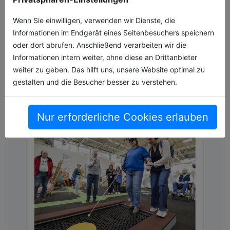
Kelsterbach – Wie wäre es, wenn Kirchen
plötzlich verschwinden? Wie stark sind die
Wenn Sie einwilligen, verwenden wir Dienste, die
Gebäude ins Erscheinungsbild der Städte und
Informationen im Endgerät eines Seitenbesuchers speichern
Gemeinden integriert? Welche sozi[...]
oder dort abrufen. Anschließend verarbeiten wir die
Informationen intern weiter, ohne diese an Drittanbieter
02.07.2026, Lesezeit ca. 3 Minuten
weiter zu geben. Das hilft uns, unsere Website optimal zu
gestalten und die Besucher besser zu verstehen.
allgemein
Nur erforderliche Cookies erlauben