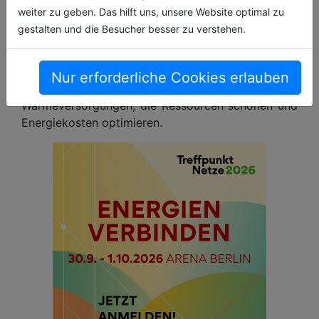
von der Alois-Müller-Tochtergesellschaft e-con AG,
weiter zu geben. Das hilft uns, unsere Website optimal zu
die sich im Einsatz für erneuerbare Energien als
gestalten und die Besucher besser zu verstehen.
der Partner für die Energiewende versteht. Für
Kunden aus Kommunen, Industrie und Gewerbe
ent-wickelt sie CO₂-neutrale Energiekonzepte
Nur erforderliche Cookies erlauben
sowie nachhaltige und hocheffiziente
Wärmeversorgungen, die Ressourcen schonen und
Energiekosten optimieren.