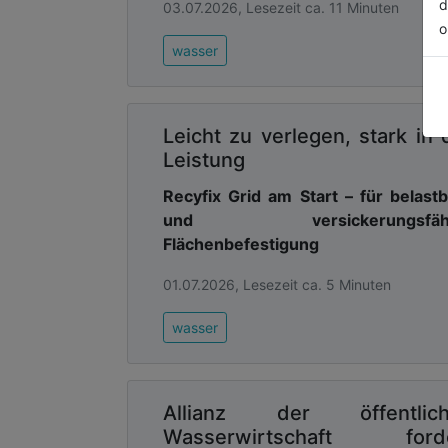
d
03.07.2026, Lesezeit ca. 11 Minuten
Advertising
o
wasser
Abonnieren Sie unseren New
Ausgabe der
Leicht zu verlegen, stark in 
Leistung
Recyfix Grid am Start – für belast
und versickerungsfähi
Flächenbefestigung
01.07.2026, Lesezeit ca. 5 Minuten
wasser
Allianz der öffentlic
Wasserwirtschaft ford