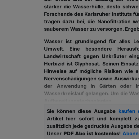
stärker die Wasserhülle, desto schw
Forschende des Karlsruher Instituts für
tragen dazu bei, die Nanofiltration 
sauberem Wasser zu versorgen. Ergeb
Wasser ist grundlegend für alles 
Umwelt. Eine besondere Herausfo
Landwirtschaft gegen Unkräuter ein
Herbizid ist Glyphosat. Seinen Einsat
Hinweise auf mögliche Risiken wie
Nervenschädigungen sowie Auswirkunge
der Anwendung in Gärten oder in
Wasserkreislauf gelangen. Um die Was
Aufbereitungstechnologien.
Sie können diese Ausgabe
kaufen 
Advertising
Artikel hier sofort und komplett 
Abonnieren Sie unseren New
zusätzlich jede gedruckte Ausgabe d
Ausgabe der
Unser
PDF Abo ist kostenlos
!
Abonni