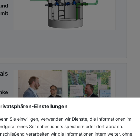
aftlerinnen und Wissenschaftler der Ruhr-
und
ransformations-Infrarotspektroskopie (FTIR-
mit
licht mit Molekülschwingungen wechselwirkt.
ersität in Budweis und der Universität Lodz
putergestützte Molekulardynamik-Simulationen.
m Verständnis der molekularen Details im
nofiltrationstechnologien künftig noch wirksamer
u gestalten.
ls
nek Futera, Babak Minofar, Marco Personeni, Poul
 of hydration in the removal of glyphosate (GLY)
nke
AMPA) by nanofiltration membranes. Nature
mit
/s41467-026-71492-y
rivatsphären-Einstellungen
gen
HS®-
enn Sie einwilligen, verwenden wir Dienste, die Informationen im
ren
ndgerät eines Seitenbesuchers speichern oder dort abrufen.
-y
nschließend verarbeiten wir die Informationen intern weiter, ohne
s/s41467-026-71492-y