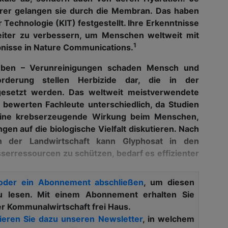
erer gelangen sie durch die Membran. Das haben
 Technologie (KIT) festgestellt. Ihre Erkenntnisse
weiter zu verbessern, um Menschen weltweit mit
1
nisse in Nature Communications.
Leben – Verunreinigungen schaden Mensch und
rderung stellen Herbizide dar, die in der
gesetzt werden. Das weltweit meistverwendete
z bewerten Fachleute unterschiedlich, da Studien
 eine krebserzeugende Wirkung beim Menschen,
n auf die biologische Vielfalt diskutieren. Nach
 der Landwirtschaft kann Glyphosat in den
serressourcen zu schützen, bedarf es effizienter
oder ein Abonnement abschließen
, um diesen
zu lesen. Mit einem Abonnement erhalten Sie
sletter mit Link zur kostenlosen PDF
er Kommunalwirtschaft frei Haus.
 Kommunalwirtschaft!
eren Sie dazu unseren Newsletter
, in welchem