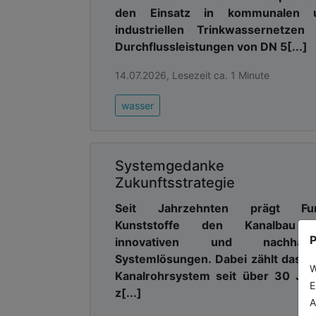
Untersuchungen nutzten Wissensch
den Einsatz in kommunalen 
Universität Bochum die Fourier-T
industriellen Trinkwassernetzen 
Spektroskopie), bei der Infrarot
Durchflussleistungen von DN 5[...]
Forschende der Südböhmischen Univ
ergänzten die Experimente durch com
14.07.2026, Lesezeit ca. 1 Minute
Die Studie trägt wesentlich zu
wasser
Filtrationsprozess bei und hilft, Na
sowie energie- und kosteneffizienter z
Originalpublikation
Systemgedanke a
Phuong B. Trinh, Minh N. Nguyen, Zde
Zukunftsstrategie
Petersen, Andrea I. Schäfer: The role
Seit Jahrzehnten prägt Fu
and aminomethylphosphonic acid (
Kunststoffe den Kanalbau 
Communications, 2026. DOI: 10.1038
P
innovativen und nachhalti
Systemlösungen. Dabei zählt das 
Quellen / Links:
W
Kanalrohrsystem seit über 30 Jah
E
DOI: 10.1038/s41467-026-71492
z[...]
A
https://www.nature.com/article