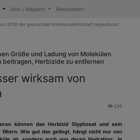
n
Abo / Magazin
Mediadaten
/ Juni 2026 der gedruckten Kommunalwirtschaft abgedruckt.
ben Größe und Ladung von Molekülen
 beitragen, Herbizide zu entfernen
asser wirksam von
n
206
oren können das Herbizid Glyphosat und sein
tern. Wie gut das gelingt, hängt nicht nur von
üle ab, sondern auch von deren Hydration: Je