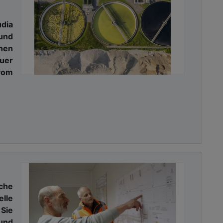
ia
und
hen
uer
vom
che
elle
Sie
und