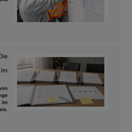
Die
im
 von
nge
 im
is.