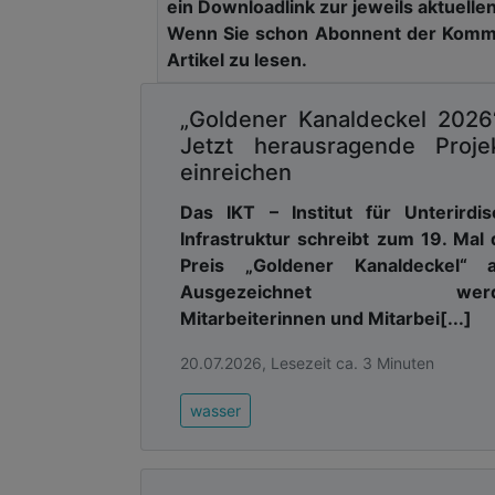
ein Downloadlink zur jeweils aktuelle
Wenn Sie schon Abonnent der Kommu
Membranen lassen Wasser durch
Artikel zu lesen.
Forschende vom Institute for Advanc
an innovativen Membranmaterialien
„Goldener Kanaldeckel 2026
zurückhalten. In einer neuen Studie
Jetzt herausragende Proje
Ruhr-Universität Bochum, der Südböhm
einreichen
der Universität Lodz in Polen d
Aminomethylphosphonsäure (AMPA)
Das IKT – Institut für Unterirdi
lassen. AMPA entsteht vor allem im 
Infrastruktur schreibt zum 19. Mal
ähnliche chemische Eigenschaften auf, 
Preis „Goldener Kanaldeckel“ a
Ausgezeichnet werd
Die Nanofiltration ist ein druckg
Mitarbeiterinnen und Mitarbei[...]
Membranen nur wenige Nanometer m
Entfernen von Schadstoffen wie Glyp
20.07.2026, Lesezeit ca. 3 Minuten
deren Ladung abhängt, sondern auch 
Andrea Iris Schäfer vom IAMT des K
wasser
„Diese Erkenntnis hilft uns, die Na
Menschen weltweit mit sauberem, sic