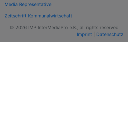
Media Representative
Zeitschrift Kommunalwirtschaft
© 2026 IMP InterMediaPro e.K., all rights reserved
Imprint
|
Datenschutz