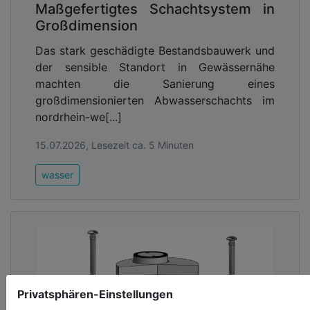
Maßgefertigtes Schachtsystem in
Großdimension
Das stark geschädigte Bestandsbauwerk und
der sensible Standort in Gewässernähe
machten die Sanierung eines
großdimensionierten Abwasserschachts im
nordrhein-we[...]
15.07.2026, Lesezeit ca. 5 Minuten
wasser
Privatsphären-Einstellungen