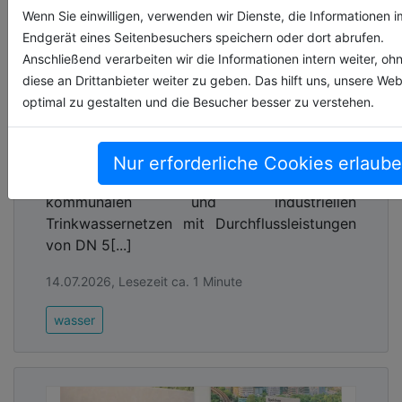
Wenn Sie einwilligen, verwenden wir Dienste, die Informationen i
Endgerät eines Seitenbesuchers speichern oder dort abrufen.
Anschließend verarbeiten wir die Informationen intern weiter, oh
diese an Drittanbieter weiter zu geben. Das hilft uns, unsere Web
optimal zu gestalten und die Besucher besser zu verstehen.
Präzise Technik für sichere
Versorgung
Der neue Mengenmessschacht VodaCheck
Nur erforderliche Cookies erlaub
von Mall wurde speziell für den Einsatz in
kommunalen und industriellen
Trinkwassernetzen mit Durchflussleistungen
von DN 5[...]
14.07.2026, Lesezeit ca. 1 Minute
wasser