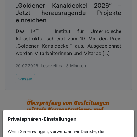
„Goldener Kanaldeckel 2026“ –
Jetzt herausragende Projekte
einreichen
Das IKT – Institut für Unterirdische
Infrastruktur schreibt zum 19. Mal den Preis
„Goldener Kanaldeckel“ aus. Ausgezeichnet
werden Mitarbeiterinnen und Mitarbei[...]
20.07.2026, Lesezeit ca. 3 Minuten
wasser
Privatsphären-Einstellungen
Wenn Sie einwilligen, verwenden wir Dienste, die